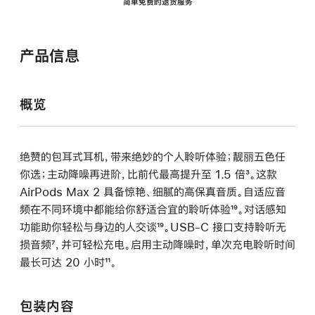
简单免费的退货服务
产品信息
概览
绝赞的包耳式耳机，带来绝妙的个人聆听体验；靓丽五色任
你选；主动降噪再进阶，比前代最高提升至 1.5 倍
脚
³。这款
AirPods Max 2 具备惊艳、细腻的高保真音质。自适应音
注
频在不同环境中都能给你舒适合宜的聆听体验
脚
¹⁹。对话感知
功能助你轻松与身边的人交谈
脚
¹⁹。USB-C 接口支持聆听无
注
损音频
脚
⁷，并可轻松充电。启用主动降噪时，单次充电聆听时间
注
最长可达 20 小时
注
脚
¹¹。
注
包装内容