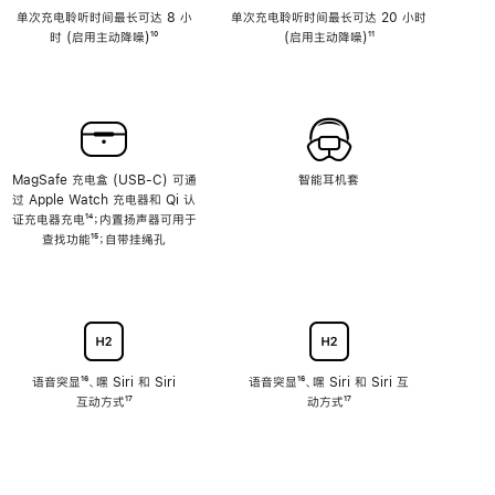
单次充电聆听时间最长可达 8 小
单次充电聆听时间最长可达 20 小时
时 (启用主动降噪)
脚
¹⁰
(启用主动降噪)
脚
¹¹
注
注
MagSafe 充电盒 (USB-C) 可通
智能耳机套
过 Apple Watch 充电器和 Qi 认
证充电器充电
脚
¹⁴；内置扬声器可用于
查找功能
注
脚
¹⁵；自带挂绳孔
注
语音突显
脚
¹⁶、嘿 Siri 和 Siri
语音突显
脚
¹⁶、嘿 Siri 和 Siri 互
互动方式
注
脚
¹⁷
注
动方式
脚
¹⁷
注
注