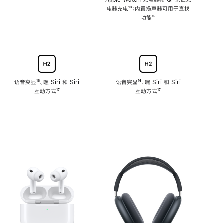
注
Apple Watch 充电器和 Qi 认证充
电器充电
脚
¹³；内置扬声器可用于查找
注
功能
脚
¹⁵
注
语音突显
脚
¹⁶、嘿 Siri 和 Siri
语音突显
脚
¹⁶、嘿 Siri 和 Siri
互动方式
注
脚
¹⁷
互动方式
注
脚
¹⁷
注
注