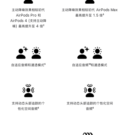
主动降噪效果相较初代
主动降噪效果相较初代 AirPods Max
AirPods Pro 和
最高提升至 1.5 倍
脚
³
AirPods 4 (支持主动降
注
噪) 最高提升至 4 倍
脚
²
注
自适应音频和通透模式
脚
⁵
自适应音频
脚
¹⁸和通透模式
注
注
支持动态头部追踪的个
支持动态头部追踪的个性化空间
性化空间音频
脚
⁶
音频
脚
⁶
注
注