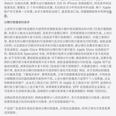
Watch 兑换此优惠，需要与运行最新版本 iOS 的 iPhone 连接或配对。符合条件的设
备激活后，需要在 3 个月内领取此优惠。无论购买多少件符合条件的设备，每个 Apple
账户仅可享受一次优惠。会员方案将自动续订，直至取消订阅。须遵循限制条件和其他
条
款
。
(在
新
分期付款服务的条件
窗
口
上述所示分期付款金额仅为使用特定期数免息分期付款估算得出的示例 (仅显示整数数
中
额，未显示小数点以后的金额)，实际支付金额以银行、花呗或微信分付账单为准。上述分
打
期付款方案由信用卡发卡机构 (包括但不限于招商银行、中国建设银行、中国工商银行
开)
等，具体支持分期付款服务的可选择银行及对应分期付款方案请见付款页面)、蚂蚁金服
(花呗) 以及微信分付面向符合条件的中国大陆居民提供。部分银行会要求你通过支付
宝完成购买。Apple Store 零售店的分期付款方案可能与 Apple Store 在线商店不
同，请到店咨询 Specialist 专家。所有银行信用卡分期均需经你的信用卡发卡机构批
准；对于花呗分期，需经蚂蚁金服批准；对于微信分付分期，需经微信分付批准。如果你选
择的分期付款方案未获得信用卡发卡机构、蚂蚁金服或微信分付的批准，Apple 将不会
被告知原因。请参阅信用卡发卡机构 (包括但不限于招商银行、中国建设银行、中国工商
银行等，具体支持分期付款服务的可选择银行请见付款页面) 网站、支付宝网站和微信
分付服务页面，了解相关条件、费用和收费。订单可能需要满足特定金额要求，不同免息
分期期数对应的最低限额可能有所不同。上述分期付款服务只适用于个人消费者。企业
和教育机构客户、企业员工购买计划 (EPP) 和 Apple 员工购买计划 (EPP) 适用的分
期付款方案可能与上述方案不同，详情请参见教育商店、EPP 在线商店和企业商店。公
司信用卡无资格申请分期。招商银行分期付款单笔订单最高限额为 RMB 150000。
当商品有货并/或发货时，购物金额将计入你的信用卡、支付宝或微信分付账单。相关财
务费用将显示在你的信用卡对账单、支付宝或微信账户中。
产品按广告宣传价或标价提供分期付款服务。价格包含增值税。所有订单均可享受免费
送货服务。