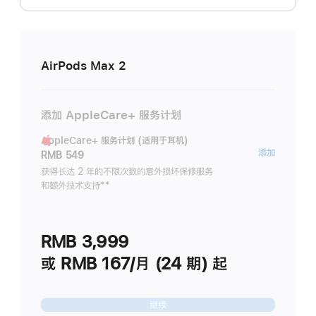
AirPods Max 2
添加 AppleCare+ 服务计划
AppleCare+ 服务计划 (适用于耳机)
AppleC
添加
RMB 549
服
获得长达 2 年的不限次数的意外损坏保修服务
和额外技术支持
脚
**
务
注
计
划
RMB 3,999
(适
用
或 RMB 167/月 (24 期) 起
于
耳
继续
机)