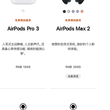
免费镌刻服务
免费镌刻服务
AirPods Pro 3
AirPods Max 2
入耳式主动降噪，入主新声代。还
绝赞的包耳式耳机，绝妙的个人聆
具备心率传感功能，锻炼时能测心
听体验。
率
脚
¹。
注
RMB 1899
RMB 3999
当前浏览