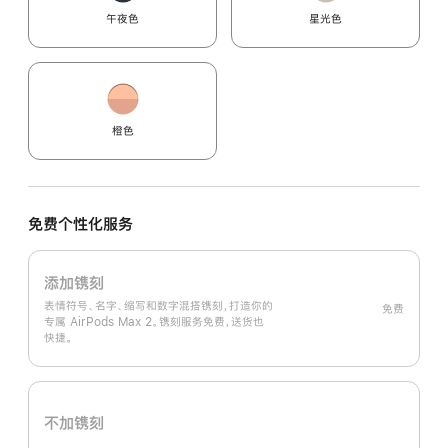
午夜色
星光色
橙色
免费个性化服务
添加镌刻
表情符号、名字、缩写和数字混搭镌刻，打造你的
免费
专属 AirPods Max 2。镌刻服务免费，送货也
快捷。
不加镌刻