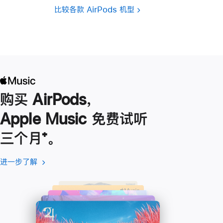
比较各款 AirPods 机型
购买 AirPods，
Apple Music 免费试听
三个月
脚
⁺。
注
进一步了解
进
(在
一
新
步
窗
了
口
解
中