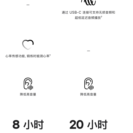
—
不
支
通过 USB-C 连接可支持无损音频和
持
超低延迟音频播放
脚
⁷
无
注
损
音
频
—
不
心率传感功能，锻炼时能测心率
脚
¹
支
注
持
心
率
传
感
功
能
降低高音量
降低高音量
8 小时
20 小时