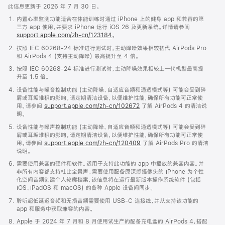
此信息更新于 2026 年 7 月 30 日。
内置心率监测功能适合在体能训练时通过 iPhone 上的健身 app 和兼容的第
三方 app 使用，并要求 iPhone 运行 iOS 26 及更新系统。详情请参阅
support.apple.com/zh-cn/123184
。
按照 IEC 60268-24 标准进行测试时，主动降噪效果相较初代 AirPods Pro
和 AirPods 4 (支持主动降噪) 最高提升至 4 倍。
按照 IEC 60268-24 标准进行测试时，主动降噪效果相较上一代机型最高提
升至 1.5 倍。
设备性能与噪音控制功能 (主动降噪、自适应音频和通透模式等) 可能会受到碎
屑或耳垢堆积的影响。请定期清洁设备，以便维护性能，确保所有功能可正常使
用。请参阅
support.apple.com/zh-cn/102672
了解 AirPods 4 的清洁说
明。
设备性能与噪声控制功能 (主动降噪、自适应音频和通透模式等) 可能会受到碎
屑或耳垢堆积的影响。请定期清洁设备，以便维护性能，确保所有功能可正常使
用。请参阅
support.apple.com/zh-cn/120409
了解 AirPods Pro 的清洁
说明。
需要使用兼容的硬件和软件。适用于支持此功能的 app 中播放的兼容内容。并
非所有内容都支持杜比全景声。需要使用配备原深感摄像头的 iPhone 为个性
化空间音频创建个人轮廓档案，该信息将在运行最新版本操作系统软件 (包括
iOS、iPadOS 和 macOS) 的各种 Apple 设备间同步。
聆听超低延迟音频和无损音频需要使用 USB-C 连接线，并从支持该功能的
app 和服务中获取兼容的内容。
Apple 于 2024 年 7 月和 8 月使用试生产的配备充电盒的 AirPods 4，搭配