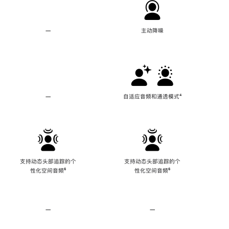
—
不
主动降噪
支
持
主
动
降
噪
—
不
自适应音频和通透模式
脚
⁴
支
注
持
自
适
应
音
频
支持动态头部追踪的个
支持动态头部追踪的个
和
性化空间音频
脚
⁶
性化空间音频
脚
⁶
通
注
注
透
模
式
—
不
—
不
支
支
持
持