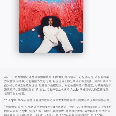
-
打
Apple
开)
Music
网
脚
∆∆
三小时为根据过往物流数据推算的预估时间，特殊情况下可能会延迟。该服务由第三
注
页
方合作伙伴提供，可能需额外支付运费，且仅适用于部分商品和寄送地址，具体以结账页
页
面为准。如果之后选择退货，运费将不会被退回。
我们会使用你所在位置，为你更快显示
送货选项。我们通过你的 IP 地址，或者你在上次访问 Apple 网站时输入的位置信息，
脚
找到了你的位置。
** AppleCare+ 服务计划可为使用过程中发生的意外损坏提供不限次数的保修服务。
⁺ 仅限新订阅用户。免费试用期结束后，每月收费为 RMB 12。优惠仅面向购买符合条件
的新设备的 Apple Music 新订阅用户限时提供。要兑换此优惠，需要将符合条件的音
频设备与运行最新版本 iOS 或 iPadOS 的 Apple 设备连接或配对。为 Apple