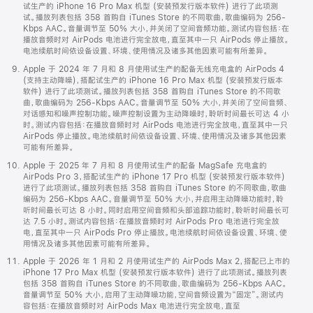
试生产的 iPhone 16 Pro Max 机型 (安装预发行版本软件) 进行了此项测
试。播放列表包括 358 首购自 iTunes Store 的不同歌曲，歌曲编码为 256-
Kbps AAC。音量调节至 50% 大小，并关闭了空间音频功能。测试内容包括：在
播放音频时对 AirPods 电池进行完全放电，直至其中一只 AirPods 停止播放。
电池续航时间依设备设置、环境、使用情况及诸多其他因素可能有所差异。
Apple 于 2024 年 7 月和 8 月使用试生产的配备无线充电盒的 AirPods 4
(支持主动降噪)，搭配试生产的 iPhone 16 Pro Max 机型 (安装预发行版本
软件) 进行了此项测试。播放列表包括 358 首购自 iTunes Store 的不同歌
曲，歌曲编码为 256-Kbps AAC。音量调节至 50% 大小，并关闭了空间音频、
对话感知和噪声控制功能。噪声控制设置为主动降噪时，聆听时间最长可达 4 小
时。测试内容包括：在播放音频时对 AirPods 电池进行完全放电，直至其中一只
AirPods 停止播放。电池续航时间依设备设置、环境、使用情况及诸多其他因素
可能有所差异。
Apple 于 2025 年 7 月和 8 月使用试生产的配备 MagSafe 充电盒的
AirPods Pro 3，搭配试生产的 iPhone 17 Pro 机型 (安装预发行版本软件)
进行了此项测试。播放列表包括 358 首购自 iTunes Store 的不同歌曲，歌曲
编码为 256-Kbps AAC。音量调节至 50% 大小，并启用主动降噪功能时，聆
听时间最长可达 8 小时。同时启用空间音频和头部追踪功能时，聆听时间最长可
达 7.5 小时。测试内容包括：在播放音频时对 AirPods Pro 电池进行完全放
电，直至其中一只 AirPods Pro 停止播放。电池续航时间依设备设置、环境、使
用情况及诸多其他因素可能有所差异。
Apple 于 2026 年 1 月和 2 月使用试生产的 AirPods Max 2，搭配已上市的
iPhone 17 Pro Max 机型 (安装预发行版本软件) 进行了此项测试。播放列表
包括 358 首购自 iTunes Store 的不同歌曲，歌曲编码为 256-Kbps AAC。
音量调节至 50% 大小，启用了主动降噪功能，空间音频设置为“固定”。测试内
容包括：在播放音频时对 AirPods Max 电池进行完全放电，直至