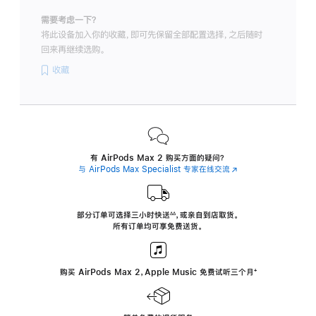
需要考虑一下？
将此设备加入你的收藏，即可先保留全部配置选择，之后随时
回来再继续选购。
收藏
有 AirPods Max 2 购买方面的疑问？
与 AirPods Max Specialist 专家在线交流
(在
新
窗
口
中
部分订单可选择三小时
快送
，
或亲自到店取货。
∆∆
 ${translate.store.a11y.footnote} 
打
所有订单均可享免费送货。
开)
购买 AirPods Max 2，Apple Music 免费试听三个月
‍脚
‍⁺
注