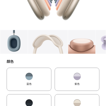
图库
图像
1
图库
图像
2
图库
图像
3
颜色
蓝色
紫色