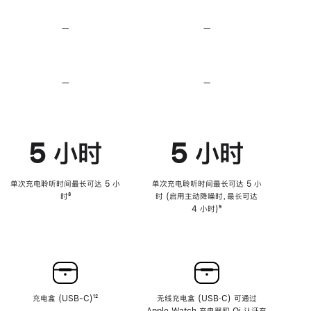
无
无
损
损
—
不
—
不
音
音
支
支
频
频
持
持
心
心
率
率
—
不
—
不
传
传
支
支
感
感
持
持
功
功
降
降
能
能
低
低
5 小时
5 小时
高
高
音
音
量
量
功
功
单次充电聆听时间最长可达 5 小
单次充电聆听时间最长可达 5 小
能
能
时
脚
⁸
时 (启用主动降噪时，最长可达
注
4 小时)
脚
⁹
注
充电盒 (USB-C)
脚
¹²
无线充电盒 (USB‑C) 可通过