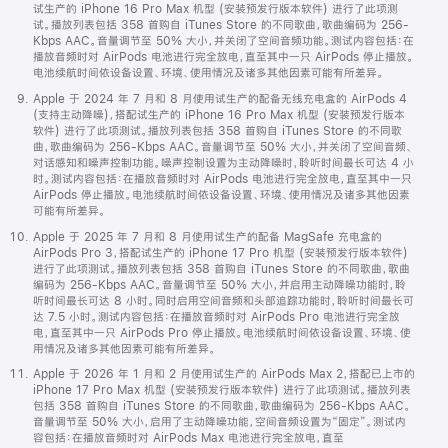
试生产的 iPhone 16 Pro Max 机型 (安装预发行版本软件) 进行了此项测
试。播放列表包括 358 首购自 iTunes Store 的不同歌曲，歌曲编码为 256-
Kbps AAC。音量调节至 50% 大小，并关闭了空间音频功能。测试内容包括：在
播放音频时对 AirPods 电池进行完全放电，直至其中一只 AirPods 停止播放。
电池续航时间依设备设置、环境、使用情况及诸多其他因素可能有所差异。
Apple 于 2024 年 7 月和 8 月使用试生产的配备无线充电盒的 AirPods 4
(支持主动降噪)，搭配试生产的 iPhone 16 Pro Max 机型 (安装预发行版本
软件) 进行了此项测试。播放列表包括 358 首购自 iTunes Store 的不同歌
曲，歌曲编码为 256-Kbps AAC。音量调节至 50% 大小，并关闭了空间音频、
对话感知和噪声控制功能。噪声控制设置为主动降噪时，聆听时间最长可达 4 小
时。测试内容包括：在播放音频时对 AirPods 电池进行完全放电，直至其中一只
AirPods 停止播放。电池续航时间依设备设置、环境、使用情况及诸多其他因素
可能有所差异。
Apple 于 2025 年 7 月和 8 月使用试生产的配备 MagSafe 充电盒的
AirPods Pro 3，搭配试生产的 iPhone 17 Pro 机型 (安装预发行版本软件)
进行了此项测试。播放列表包括 358 首购自 iTunes Store 的不同歌曲，歌曲
编码为 256-Kbps AAC。音量调节至 50% 大小，并启用主动降噪功能时，聆
听时间最长可达 8 小时。同时启用空间音频和头部追踪功能时，聆听时间最长可
达 7.5 小时。测试内容包括：在播放音频时对 AirPods Pro 电池进行完全放
电，直至其中一只 AirPods Pro 停止播放。电池续航时间依设备设置、环境、使
用情况及诸多其他因素可能有所差异。
Apple 于 2026 年 1 月和 2 月使用试生产的 AirPods Max 2，搭配已上市的
iPhone 17 Pro Max 机型 (安装预发行版本软件) 进行了此项测试。播放列表
包括 358 首购自 iTunes Store 的不同歌曲，歌曲编码为 256-Kbps AAC。
音量调节至 50% 大小，启用了主动降噪功能，空间音频设置为“固定”。测试内
容包括：在播放音频时对 AirPods Max 电池进行完全放电，直至