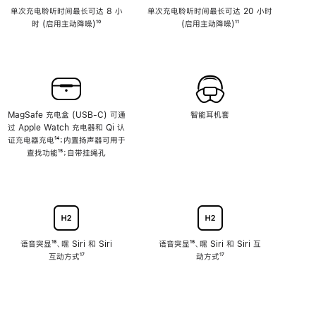
单次充电聆听时间最长可达 8 小
单次充电聆听时间最长可达 20 小时
时 (启用主动降噪)
脚
¹⁰
(启用主动降噪)
脚
¹¹
注
注
MagSafe 充电盒 (USB-C) 可通
智能耳机套
过 Apple Watch 充电器和 Qi 认
证充电器充电
脚
¹⁴；内置扬声器可用于
查找功能
注
脚
¹⁵；自带挂绳孔
注
语音突显
脚
¹⁶、嘿 Siri 和 Siri
语音突显
脚
¹⁶、嘿 Siri 和 Siri 互
互动方式
注
脚
¹⁷
注
动方式
脚
¹⁷
注
注