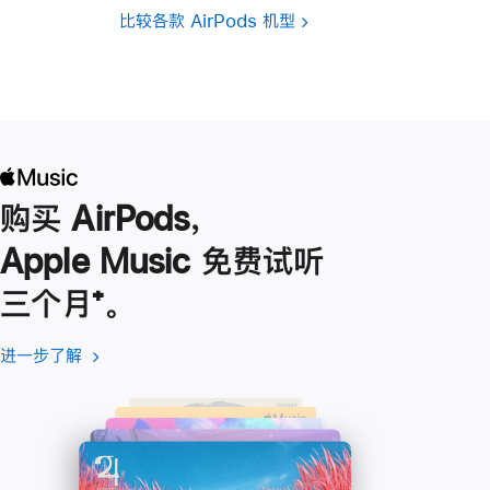
比较各款 AirPods 机型
购买 AirPods，
Apple Music 免费试听
三个月
脚
⁺。
注
进一步了解
进
(在
一
新
步
窗
了
口
解
中