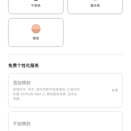
午夜色
星光色
橙色
免费个性化服务
添加镌刻
表情符号、名字、缩写和数字混搭镌刻，打造你的
免费
专属 AirPods Max 2。镌刻服务免费，送货也
快捷。
不加镌刻