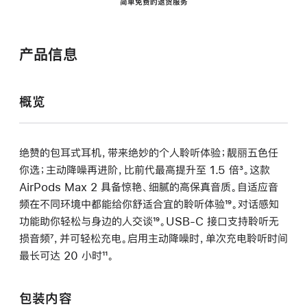
简单免费的退货服务
产品信息
概览
绝赞的包耳式耳机，带来绝妙的个人聆听体验；靓丽五色任
你选；主动降噪再进阶，比前代最高提升至 1.5 倍
脚
³。这款
AirPods Max 2 具备惊艳、细腻的高保真音质。自适应音
注
频在不同环境中都能给你舒适合宜的聆听体验
脚
¹⁹。对话感知
功能助你轻松与身边的人交谈
脚
¹⁹。USB-C 接口支持聆听无
注
损音频
脚
⁷，并可轻松充电。启用主动降噪时，单次充电聆听时间
注
最长可达 20 小时
注
脚
¹¹。
注
包装内容