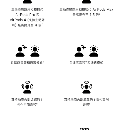
主动降噪效果相较初代
主动降噪效果相较初代 AirPods Max
AirPods Pro 和
最高提升至 1.5 倍
脚
³
AirPods 4 (支持主动降
注
噪) 最高提升至 4 倍
脚
²
注
自适应音频和通透模式
脚
⁵
自适应音频
脚
¹⁸和通透模式
注
注
支持动态头部追踪的个
支持动态头部追踪的个性化空间
性化空间音频
脚
⁶
音频
脚
⁶
注
注