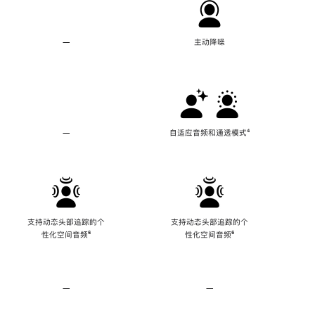
—
不
主动降噪
支
持
主
动
降
噪
—
不
自适应音频和通透模式
脚
⁴
支
注
持
自
适
应
音
频
支持动态头部追踪的个
支持动态头部追踪的个
和
性化空间音频
脚
⁶
性化空间音频
脚
⁶
通
注
注
透
模
式
—
不
—
不
支
支
持
持