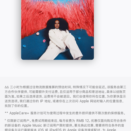
-
打
Apple
开)
Music
网
脚
∆∆
三小时为根据过往物流数据推算的预估时间，特殊情况下可能会延迟。该服务由第三
注
页
方合作伙伴提供，可能需额外支付运费，且仅适用于部分商品和寄送地址，具体以结账页
页
面为准。如果之后选择退货，运费将不会被退回。
我们会使用你所在位置，为你更快显示
送货选项。我们通过你的 IP 地址，或者你在上次访问 Apple 网站时输入的位置信息，
脚
找到了你的位置。
** AppleCare+ 服务计划可为使用过程中发生的意外损坏提供不限次数的保修服务。
⁺ 仅限新订阅用户。免费试用期结束后，每月收费为 RMB 12。优惠仅面向购买符合条件
的新设备的 Apple Music 新订阅用户限时提供。要兑换此优惠，需要将符合条件的音
频设备与运行最新版本 iOS 或 iPadOS 的 Apple 设备连接或配对。为 Apple