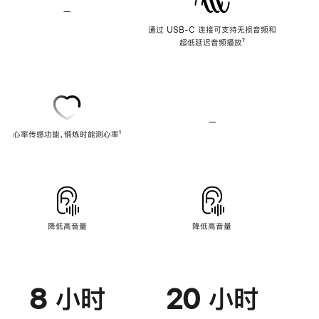
—
不
支
通过 USB-C 连接可支持无损音频和
持
超低延迟音频播放
脚
⁷
无
注
损
音
频
—
不
心率传感功能，锻炼时能测心率
脚
¹
支
注
持
心
率
传
感
功
能
降低高音量
降低高音量
8 小时
20 小时