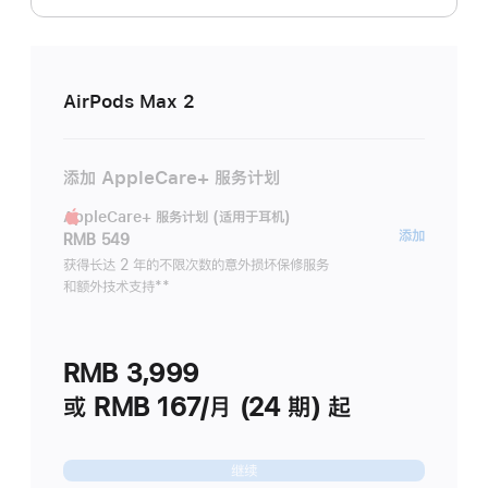
AirPods Max 2
添加 AppleCare+ 服务计划
AppleCare+ 服务计划 (适用于耳机)
AppleC
添加
RMB 549
服
获得长达 2 年的不限次数的意外损坏保修服务
和额外技术支持
脚
**
务
注
计
划
RMB 3,999
(适
用
或 RMB 167/月 (24 期) 起
于
耳
继续
机)