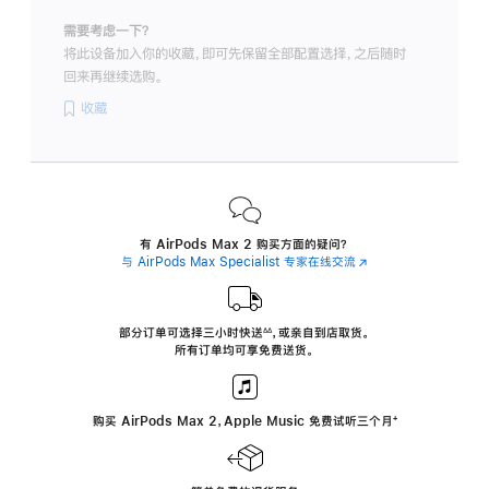
需要考虑一下？
将此设备加入你的收藏，即可先保留全部配置选择，之后随时
回来再继续选购。
收藏
有 AirPods Max 2 购买方面的疑问？
与 AirPods Max Specialist 专家在线交流
(在
新
窗
口
中
部分订单可选择三小时
快送
，
或亲自到店取货。
∆∆
 ${translate.store.a11y.footnote} 
打
所有订单均可享免费送货。
开)
购买 AirPods Max 2，Apple Music 免费试听三个月
‍脚
‍⁺
注