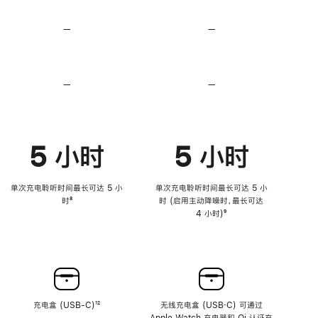
无
无
损
损
—
不
—
不
音
音
支
支
频
频
持
持
心
心
率
率
—
不
—
不
传
传
支
支
感
感
持
持
功
功
降
降
能
能
低
低
5 小时
5 小时
高
高
音
音
量
量
功
功
单次充电聆听时间最长可达 5 小
单次充电聆听时间最长可达 5 小
能
能
时
脚
⁸
时 (启用主动降噪时，最长可达
注
4 小时)
脚
⁹
注
充电盒 (USB-C)
脚
¹²
无线充电盒 (USB‑C) 可通过