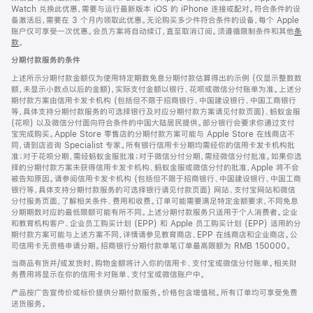
Watch 兑换此优惠，需要与运行最新版本 iOS 的 iPhone 连接或配对。符合条件的设
备激活后，需要在 3 个月内领取此优惠。无论购买多少件符合条件的设备，每个 Apple
账户仅可享受一次优惠。会员方案将自动续订，直至取消订阅。须遵循限制条件和其他
条
款
。
(在
新
分期付款服务的条件
窗
口
上述所示分期付款金额仅为使用特定期数免息分期付款估算得出的示例 (仅显示整数数
中
额，未显示小数点以后的金额)，实际支付金额以银行、花呗或微信分付账单为准。上述分
打
期付款方案由信用卡发卡机构 (包括但不限于招商银行、中国建设银行、中国工商银行
开)
等，具体支持分期付款服务的可选择银行及对应分期付款方案请见付款页面)、蚂蚁金服
(花呗) 以及微信分付面向符合条件的中国大陆居民提供。部分银行会要求你通过支付
宝完成购买。Apple Store 零售店的分期付款方案可能与 Apple Store 在线商店不
同，请到店咨询 Specialist 专家。所有银行信用卡分期均需经你的信用卡发卡机构批
准；对于花呗分期，需经蚂蚁金服批准；对于微信分付分期，需经微信分付批准。如果你选
择的分期付款方案未获得信用卡发卡机构、蚂蚁金服或微信分付的批准，Apple 将不会
被告知原因。请参阅信用卡发卡机构 (包括但不限于招商银行、中国建设银行、中国工商
银行等，具体支持分期付款服务的可选择银行请见付款页面) 网站、支付宝网站和微信
分付服务页面，了解相关条件、费用和收费。订单可能需要满足特定金额要求，不同免息
分期期数对应的最低限额可能有所不同。上述分期付款服务只适用于个人消费者。企业
和教育机构客户、企业员工购买计划 (EPP) 和 Apple 员工购买计划 (EPP) 适用的分
期付款方案可能与上述方案不同，详情请参见教育商店、EPP 在线商店和企业商店。公
司信用卡无资格申请分期。招商银行分期付款单笔订单最高限额为 RMB 150000。
当商品有货并/或发货时，购物金额将计入你的信用卡、支付宝或微信分付账单。相关财
务费用将显示在你的信用卡对账单、支付宝或微信账户中。
产品按广告宣传价或标价提供分期付款服务。价格包含增值税。所有订单均可享受免费
送货服务。