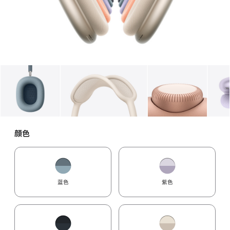
图库
图像
1
图库
图像
2
图库
图像
3
颜色
蓝色
紫色