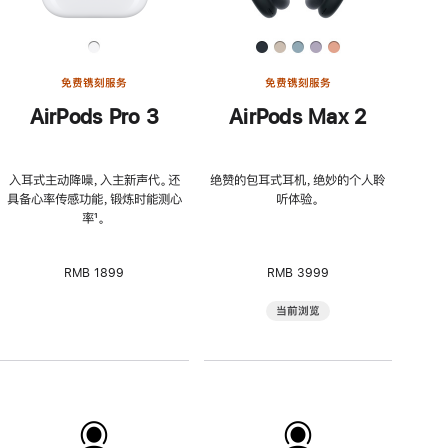
免费镌刻服务
免费镌刻服务
AirPods Pro 3
AirPods Max 2
入耳式主动降噪，入主新声代。还
绝赞的包耳式耳机，绝妙的个人聆
具备心率传感功能，锻炼时能测心
听体验。
率
脚
¹。
注
RMB 1899
RMB 3999
当前浏览