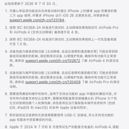
此信息更新于 2026 年 7 月 30 日。
内置心率监测功能适合在体能训练时通过 iPhone 上的健身 app 和兼容的第
三方 app 使用，并要求 iPhone 运行 iOS 26 及更新系统。详情请参阅
support.apple.com/zh-cn/123184
。
按照 IEC 60268-24 标准进行测试时，主动降噪效果相较初代 AirPods Pro
和 AirPods 4 (支持主动降噪) 最高提升至 4 倍。
按照 IEC 60268-24 标准进行测试时，主动降噪效果相较上一代机型最高提
升至 1.5 倍。
设备性能与噪音控制功能 (主动降噪、自适应音频和通透模式等) 可能会受到碎
屑或耳垢堆积的影响。请定期清洁设备，以便维护性能，确保所有功能可正常使
用。请参阅
support.apple.com/zh-cn/102672
了解 AirPods 4 的清洁说
明。
设备性能与噪声控制功能 (主动降噪、自适应音频和通透模式等) 可能会受到碎
屑或耳垢堆积的影响。请定期清洁设备，以便维护性能，确保所有功能可正常使
用。请参阅
support.apple.com/zh-cn/120409
了解 AirPods Pro 的清洁
说明。
需要使用兼容的硬件和软件。适用于支持此功能的 app 中播放的兼容内容。并
非所有内容都支持杜比全景声。需要使用配备原深感摄像头的 iPhone 为个性
化空间音频创建个人轮廓档案，该信息将在运行最新版本操作系统软件 (包括
iOS、iPadOS 和 macOS) 的各种 Apple 设备间同步。
聆听超低延迟音频和无损音频需要使用 USB-C 连接线，并从支持该功能的
app 和服务中获取兼容的内容。
Apple 于 2024 年 7 月和 8 月使用试生产的配备充电盒的 AirPods 4，搭配