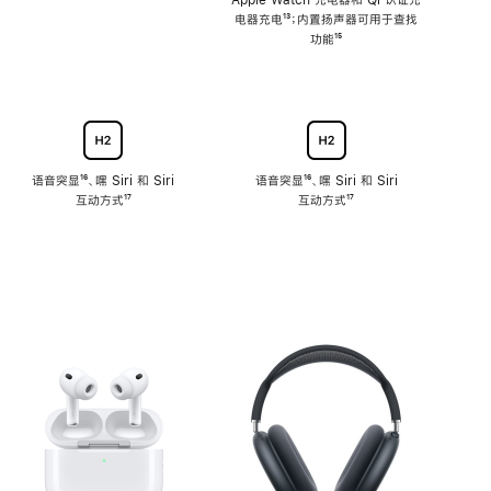
注
Apple Watch 充电器和 Qi 认证充
电器充电
脚
¹³；内置扬声器可用于查找
注
功能
脚
¹⁵
注
语音突显
脚
¹⁶、嘿 Siri 和 Siri
语音突显
脚
¹⁶、嘿 Siri 和 Siri
互动方式
注
脚
¹⁷
互动方式
注
脚
¹⁷
注
注