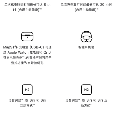
单次充电聆听时间最长可达 8 小
单次充电聆听时间最长可达 20 小时
时 (启用主动降噪)
脚
¹⁰
(启用主动降噪)
脚
¹¹
注
注
MagSafe 充电盒 (USB-C) 可通
智能耳机套
过 Apple Watch 充电器和 Qi 认
证充电器充电
脚
¹⁴；内置扬声器可用于
查找功能
注
脚
¹⁵；自带挂绳孔
注
语音突显
脚
¹⁶、嘿 Siri 和 Siri
语音突显
脚
¹⁶、嘿 Siri 和 Siri 互
互动方式
注
脚
¹⁷
注
动方式
脚
¹⁷
注
注