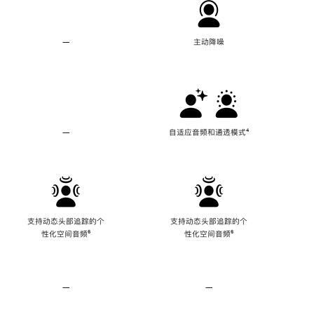
—
不
主动降噪
支
持
主
动
降
噪
—
不
自适应音频和通透模式
脚
⁴
支
注
持
自
适
应
音
频
支持动态头部追踪的个
支持动态头部追踪的个
和
性化空间音频
脚
⁶
性化空间音频
脚
⁶
通
注
注
透
模
式
—
不
—
不
支
支
持
持