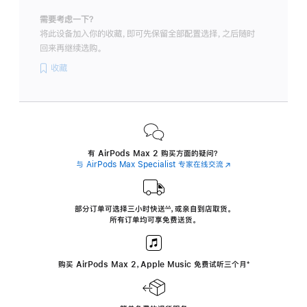
需要考虑一下？
将此设备加入你的收藏，即可先保留全部配置选择，之后随时
回来再继续选购。
收藏
有 AirPods Max 2 购买方面的疑问？
与 AirPods Max Specialist 专家在线交流
(在
新
窗
口
中
部分订单可选择三小时
快送
，
或亲自到店取货。
∆∆
 ${translate.store.a11y.footnote} 
打
所有订单均可享免费送货。
开)
购买 AirPods Max 2，Apple Music 免费试听三个月
‍脚
‍⁺
注