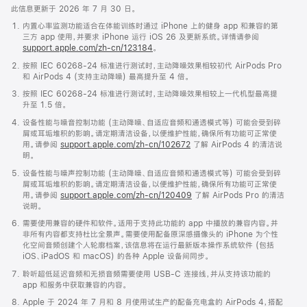
此信息更新于 2026 年 7 月 30 日。
内置心率监测功能适合在体能训练时通过 iPhone 上的健身 app 和兼容的第
三方 app 使用，并要求 iPhone 运行 iOS 26 及更新系统。详情请参阅
support.apple.com/zh-cn/123184
。
按照 IEC 60268-24 标准进行测试时，主动降噪效果相较初代 AirPods Pro
和 AirPods 4 (支持主动降噪) 最高提升至 4 倍。
按照 IEC 60268-24 标准进行测试时，主动降噪效果相较上一代机型最高提
升至 1.5 倍。
设备性能与噪音控制功能 (主动降噪、自适应音频和通透模式等) 可能会受到碎
屑或耳垢堆积的影响。请定期清洁设备，以便维护性能，确保所有功能可正常使
用。请参阅
support.apple.com/zh-cn/102672
了解 AirPods 4 的清洁说
明。
设备性能与噪声控制功能 (主动降噪、自适应音频和通透模式等) 可能会受到碎
屑或耳垢堆积的影响。请定期清洁设备，以便维护性能，确保所有功能可正常使
用。请参阅
support.apple.com/zh-cn/120409
了解 AirPods Pro 的清洁
说明。
需要使用兼容的硬件和软件。适用于支持此功能的 app 中播放的兼容内容。并
非所有内容都支持杜比全景声。需要使用配备原深感摄像头的 iPhone 为个性
化空间音频创建个人轮廓档案，该信息将在运行最新版本操作系统软件 (包括
iOS、iPadOS 和 macOS) 的各种 Apple 设备间同步。
聆听超低延迟音频和无损音频需要使用 USB-C 连接线，并从支持该功能的
app 和服务中获取兼容的内容。
Apple 于 2024 年 7 月和 8 月使用试生产的配备充电盒的 AirPods 4，搭配