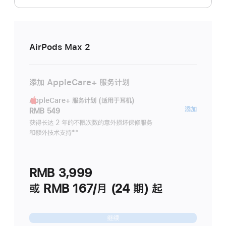
AirPods Max 2
添加 AppleCare+ 服务计划
AppleCare+ 服务计划 (适用于耳机)
AppleC
添加
RMB 549
服
获得长达 2 年的不限次数的意外损坏保修服务
和额外技术支持
脚
**
务
注
计
划
RMB 3,999
(适
用
或 RMB 167/月 (24 期) 起
于
耳
继续
机)