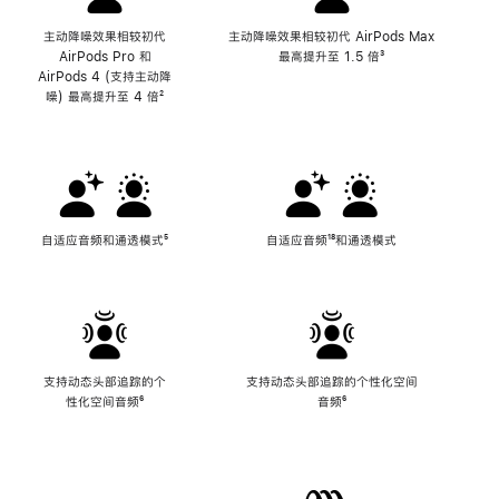
主动降噪效果相较初代
主动降噪效果相较初代 AirPods Max
AirPods Pro 和
最高提升至 1.5 倍
脚
³
AirPods 4 (支持主动降
注
噪) 最高提升至 4 倍
脚
²
注
自适应音频和通透模式
脚
⁵
自适应音频
脚
¹⁸和通透模式
注
注
支持动态头部追踪的个
支持动态头部追踪的个性化空间
性化空间音频
脚
⁶
音频
脚
⁶
注
注