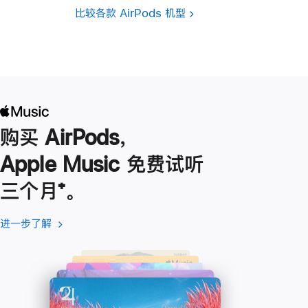
比较各款 AirPods 机型
购买 AirPods，
Apple Music 免费试听
三个月
脚
⁺。
注
进一步了解
进
(在
一
新
步
窗
了
口
解
中