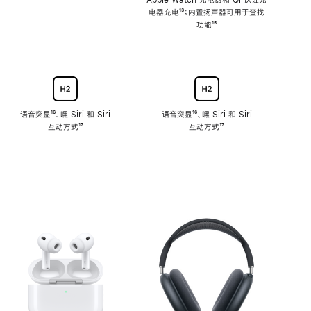
注
Apple Watch 充电器和 Qi 认证充
电器充电
脚
¹³；内置扬声器可用于查找
注
功能
脚
¹⁵
注
语音突显
脚
¹⁶、嘿 Siri 和 Siri
语音突显
脚
¹⁶、嘿 Siri 和 Siri
互动方式
注
脚
¹⁷
互动方式
注
脚
¹⁷
注
注