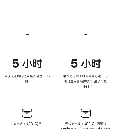
无
无
损
损
—
不
—
不
音
音
支
支
频
频
持
持
心
心
率
率
—
不
—
不
传
传
支
支
感
感
持
持
功
功
降
降
能
能
低
低
5 小时
5 小时
高
高
音
音
量
量
功
功
单次充电聆听时间最长可达 5 小
单次充电聆听时间最长可达 5 小
能
能
时
脚
⁸
时 (启用主动降噪时，最长可达
注
4 小时)
脚
⁹
注
充电盒 (USB-C)
脚
¹²
无线充电盒 (USB‑C) 可通过