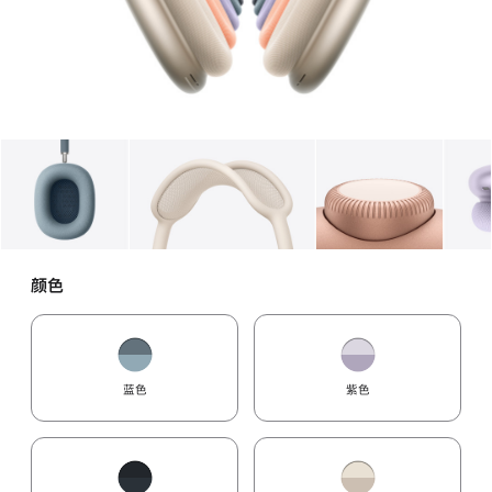
图库
图像
1
图库
图像
2
图库
图像
3
颜色
蓝色
紫色