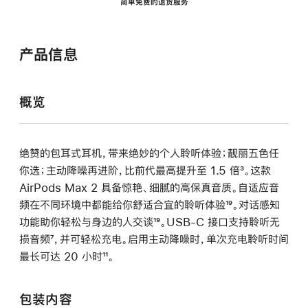
简单免费的退货服务
产品信息
概览
绝赞的包耳式耳机，带来绝妙的个人聆听体验；靓丽五色任
你选；主动降噪再进阶，比前代最高提升至 1.5 倍
脚
³。这款
AirPods Max 2 具备惊艳、细腻的高保真音质。自适应音
注
频在不同环境中都能给你舒适合宜的聆听体验
脚
¹⁹。对话感知
功能助你轻松与身边的人交谈
脚
¹⁹。USB-C 接口支持聆听无
注
损音频
脚
⁷，并可轻松充电。启用主动降噪时，单次充电聆听时间
注
最长可达 20 小时
注
脚
¹¹。
注
包装内容