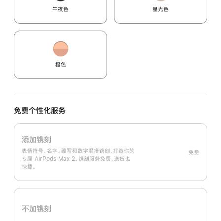
午夜色
星光色
橙色
免费个性化服务
添加镌刻
表情符号、名字、缩写和数字混搭镌刻，打造你的
免费
专属 AirPods Max 2。镌刻服务免费，送货也
快捷。
不加镌刻