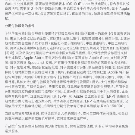
Watch 兑换此优惠，需要与运行最新版本 iOS 的 iPhone 连接或配对。符合条件的设
备激活后，需要在 3 个月内领取此优惠。无论购买多少件符合条件的设备，每个 Apple
账户仅可享受一次优惠。会员方案将自动续订，直至取消订阅。须遵循限制条件和其他
条
款
。
(在
新
分期付款服务的条件
窗
口
上述所示分期付款金额仅为使用特定期数免息分期付款估算得出的示例 (仅显示整数数
中
额，未显示小数点以后的金额)，实际支付金额以银行、花呗或微信分付账单为准。上述分
打
期付款方案由信用卡发卡机构 (包括但不限于招商银行、中国建设银行、中国工商银行
开)
等，具体支持分期付款服务的可选择银行及对应分期付款方案请见付款页面)、蚂蚁金服
(花呗) 以及微信分付面向符合条件的中国大陆居民提供。部分银行会要求你通过支付
宝完成购买。Apple Store 零售店的分期付款方案可能与 Apple Store 在线商店不
同，请到店咨询 Specialist 专家。所有银行信用卡分期均需经你的信用卡发卡机构批
准；对于花呗分期，需经蚂蚁金服批准；对于微信分付分期，需经微信分付批准。如果你选
择的分期付款方案未获得信用卡发卡机构、蚂蚁金服或微信分付的批准，Apple 将不会
被告知原因。请参阅信用卡发卡机构 (包括但不限于招商银行、中国建设银行、中国工商
银行等，具体支持分期付款服务的可选择银行请见付款页面) 网站、支付宝网站和微信
分付服务页面，了解相关条件、费用和收费。订单可能需要满足特定金额要求，不同免息
分期期数对应的最低限额可能有所不同。上述分期付款服务只适用于个人消费者。企业
和教育机构客户、企业员工购买计划 (EPP) 和 Apple 员工购买计划 (EPP) 适用的分
期付款方案可能与上述方案不同，详情请参见教育商店、EPP 在线商店和企业商店。公
司信用卡无资格申请分期。招商银行分期付款单笔订单最高限额为 RMB 150000。
当商品有货并/或发货时，购物金额将计入你的信用卡、支付宝或微信分付账单。相关财
务费用将显示在你的信用卡对账单、支付宝或微信账户中。
产品按广告宣传价或标价提供分期付款服务。价格包含增值税。所有订单均可享受免费
送货服务。