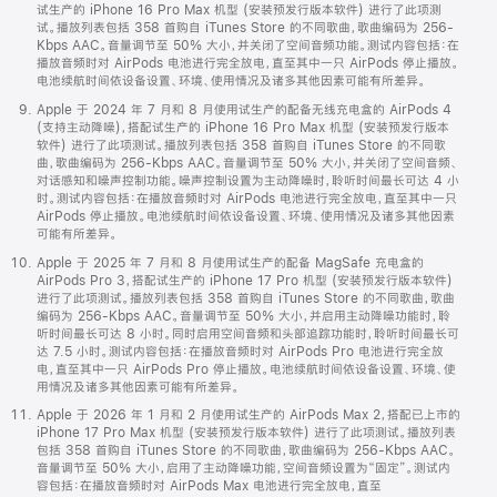
试生产的 iPhone 16 Pro Max 机型 (安装预发行版本软件) 进行了此项测
试。播放列表包括 358 首购自 iTunes Store 的不同歌曲，歌曲编码为 256-
Kbps AAC。音量调节至 50% 大小，并关闭了空间音频功能。测试内容包括：在
播放音频时对 AirPods 电池进行完全放电，直至其中一只 AirPods 停止播放。
电池续航时间依设备设置、环境、使用情况及诸多其他因素可能有所差异。
Apple 于 2024 年 7 月和 8 月使用试生产的配备无线充电盒的 AirPods 4
(支持主动降噪)，搭配试生产的 iPhone 16 Pro Max 机型 (安装预发行版本
软件) 进行了此项测试。播放列表包括 358 首购自 iTunes Store 的不同歌
曲，歌曲编码为 256-Kbps AAC。音量调节至 50% 大小，并关闭了空间音频、
对话感知和噪声控制功能。噪声控制设置为主动降噪时，聆听时间最长可达 4 小
时。测试内容包括：在播放音频时对 AirPods 电池进行完全放电，直至其中一只
AirPods 停止播放。电池续航时间依设备设置、环境、使用情况及诸多其他因素
可能有所差异。
Apple 于 2025 年 7 月和 8 月使用试生产的配备 MagSafe 充电盒的
AirPods Pro 3，搭配试生产的 iPhone 17 Pro 机型 (安装预发行版本软件)
进行了此项测试。播放列表包括 358 首购自 iTunes Store 的不同歌曲，歌曲
编码为 256-Kbps AAC。音量调节至 50% 大小，并启用主动降噪功能时，聆
听时间最长可达 8 小时。同时启用空间音频和头部追踪功能时，聆听时间最长可
达 7.5 小时。测试内容包括：在播放音频时对 AirPods Pro 电池进行完全放
电，直至其中一只 AirPods Pro 停止播放。电池续航时间依设备设置、环境、使
用情况及诸多其他因素可能有所差异。
Apple 于 2026 年 1 月和 2 月使用试生产的 AirPods Max 2，搭配已上市的
iPhone 17 Pro Max 机型 (安装预发行版本软件) 进行了此项测试。播放列表
包括 358 首购自 iTunes Store 的不同歌曲，歌曲编码为 256-Kbps AAC。
音量调节至 50% 大小，启用了主动降噪功能，空间音频设置为“固定”。测试内
容包括：在播放音频时对 AirPods Max 电池进行完全放电，直至