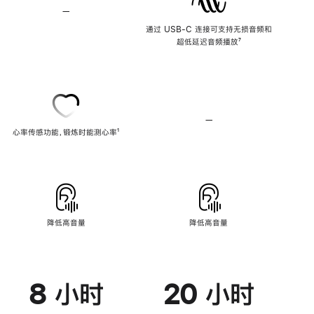
—
不
支
通过 USB-C 连接可支持无损音频和
持
超低延迟音频播放
脚
⁷
无
注
损
音
频
—
不
心率传感功能，锻炼时能测心率
脚
¹
支
注
持
心
率
传
感
功
能
降低高音量
降低高音量
8 小时
20 小时