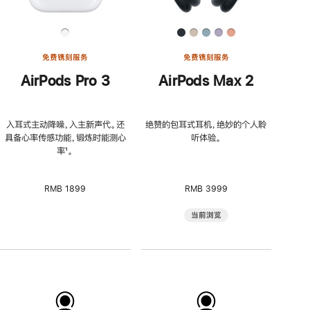
免费镌刻服务
免费镌刻服务
AirPods Pro 3
AirPods Max 2
入耳式主动降噪，入主新声代。还
绝赞的包耳式耳机，绝妙的个人聆
具备心率传感功能，锻炼时能测心
听体验。
率
脚
¹。
注
RMB 1899
RMB 3999
当前浏览