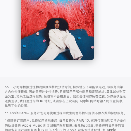
-
打
Apple
开)
Music
网
脚
∆∆
三小时为根据过往物流数据推算的预估时间，特殊情况下可能会延迟。该服务由第三
注
页
方合作伙伴提供，可能需额外支付运费，且仅适用于部分商品和寄送地址，具体以结账页
页
面为准。如果之后选择退货，运费将不会被退回。
我们会使用你所在位置，为你更快显示
送货选项。我们通过你的 IP 地址，或者你在上次访问 Apple 网站时输入的位置信息，
脚
找到了你的位置。
** AppleCare+ 服务计划可为使用过程中发生的意外损坏提供不限次数的保修服务。
⁺ 仅限新订阅用户。免费试用期结束后，每月收费为 RMB 12。优惠仅面向购买符合条件
的新设备的 Apple Music 新订阅用户限时提供。要兑换此优惠，需要将符合条件的音
频设备与运行最新版本 iOS 或 iPadOS 的 Apple 设备连接或配对。为 Apple