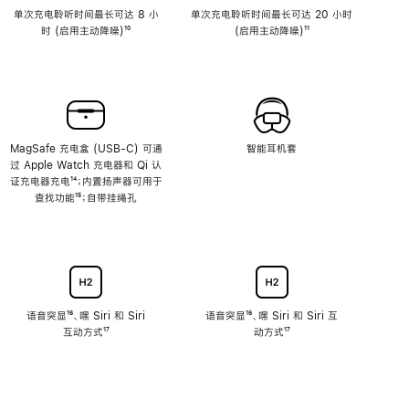
单次充电聆听时间最长可达 8 小
单次充电聆听时间最长可达 20 小时
时 (启用主动降噪)
脚
¹⁰
(启用主动降噪)
脚
¹¹
注
注
MagSafe 充电盒 (USB-C) 可通
智能耳机套
过 Apple Watch 充电器和 Qi 认
证充电器充电
脚
¹⁴；内置扬声器可用于
查找功能
注
脚
¹⁵；自带挂绳孔
注
语音突显
脚
¹⁶、嘿 Siri 和 Siri
语音突显
脚
¹⁶、嘿 Siri 和 Siri 互
互动方式
注
脚
¹⁷
注
动方式
脚
¹⁷
注
注