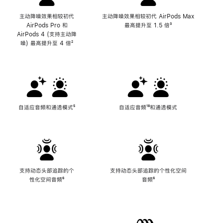
主动降噪效果相较初代
主动降噪效果相较初代 AirPods Max
AirPods Pro 和
最高提升至 1.5 倍
脚
³
AirPods 4 (支持主动降
注
噪) 最高提升至 4 倍
脚
²
注
自适应音频和通透模式
脚
⁵
自适应音频
脚
¹⁸和通透模式
注
注
支持动态头部追踪的个
支持动态头部追踪的个性化空间
性化空间音频
脚
⁶
音频
脚
⁶
注
注