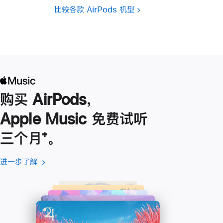
比较各款 AirPods 机型
购买 AirPods，
Apple Music 免费试听
三个月
脚
⁺。
注
进一步了解
进
(在
一
新
步
窗
了
口
解
中