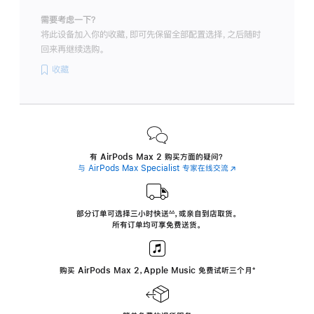
需要考虑一下？
将此设备加入你的收藏，即可先保留全部配置选择，之后随时
回来再继续选购。
收藏
有 AirPods Max 2 购买方面的疑问？
与 AirPods Max Specialist 专家在线交流
(在
新
窗
口
中
部分订单可选择三小时
快送
，
或亲自到店取货。
∆∆
 ${translate.store.a11y.footnote} 
打
所有订单均可享免费送货。
开)
购买 AirPods Max 2，Apple Music 免费试听三个月
‍脚
‍⁺
注