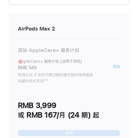
AirPods Max 2
添加 AppleCare+ 服务计划
AppleCare+ 服务计划 (适用于耳机)
AppleC
添加
RMB 549
服
获得长达 2 年的不限次数的意外损坏保修服务
和额外技术支持
脚
**
务
注
计
划
RMB 3,999
(适
用
或 RMB 167/月 (24 期) 起
于
耳
继续
机)