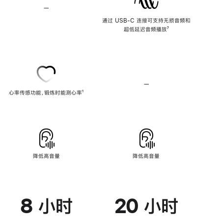
—
不
支
通过 USB-C 连接可支持无损音频和
持
超低延迟音频播放
脚
⁷
无
注
损
音
频
—
不
心率传感功能，锻炼时能测心率
脚
¹
支
注
持
心
率
传
感
功
能
降低高音量
降低高音量
8 小时
20 小时