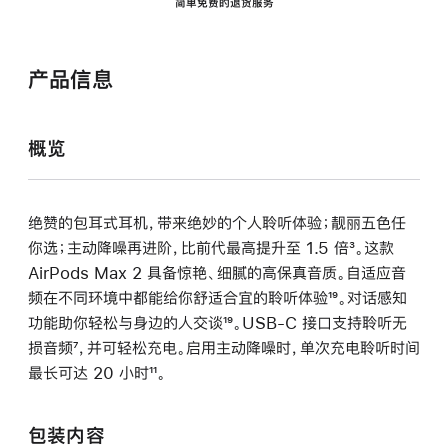
简单免费的退货服务
产品信息
概览
绝赞的包耳式耳机，带来绝妙的个人聆听体验；靓丽五色任
你选；主动降噪再进阶，比前代最高提升至 1.5 倍
脚
³。这款
AirPods Max 2 具备惊艳、细腻的高保真音质。自适应音
注
频在不同环境中都能给你舒适合宜的聆听体验
脚
¹⁹。对话感知
功能助你轻松与身边的人交谈
脚
¹⁹。USB-C 接口支持聆听无
注
损音频
脚
⁷，并可轻松充电。启用主动降噪时，单次充电聆听时间
注
最长可达 20 小时
注
脚
¹¹。
注
包装内容