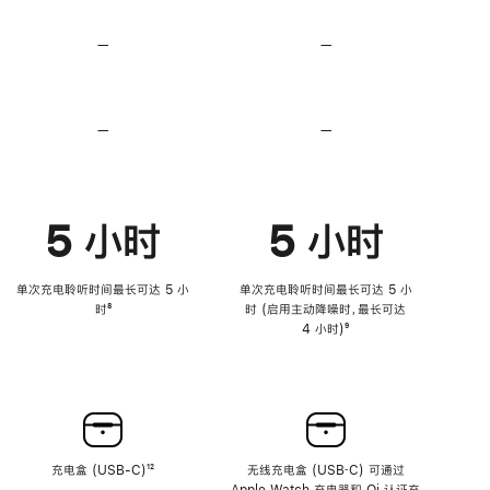
无
无
损
损
—
不
—
不
音
音
支
支
频
频
持
持
心
心
率
率
—
不
—
不
传
传
支
支
感
感
持
持
功
功
降
降
能
能
低
低
5 小时
5 小时
高
高
音
音
量
量
功
功
单次充电聆听时间最长可达 5 小
单次充电聆听时间最长可达 5 小
能
能
时
脚
⁸
时 (启用主动降噪时，最长可达
注
4 小时)
脚
⁹
注
充电盒 (USB-C)
脚
¹²
无线充电盒 (USB‑C) 可通过