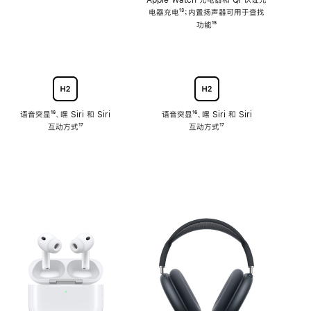
注
Apple Watch 充电器和 Qi 认证充
电器充电
脚
¹³；内置扬声器可用于查找
注
功能
脚
¹⁵
注
语音突显
脚
¹⁶、嘿 Siri 和 Siri
语音突显
脚
¹⁶、嘿 Siri 和 Siri
互动方式
注
脚
¹⁷
互动方式
注
脚
¹⁷
注
注