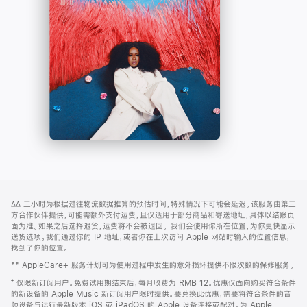
-
打
Apple
开)
Music
网
脚
∆∆
三小时为根据过往物流数据推算的预估时间，特殊情况下可能会延迟。该服务由第三
注
页
方合作伙伴提供，可能需额外支付运费，且仅适用于部分商品和寄送地址，具体以结账页
页
面为准。如果之后选择退货，运费将不会被退回。
我们会使用你所在位置，为你更快显示
送货选项。我们通过你的 IP 地址，或者你在上次访问 Apple 网站时输入的位置信息，
脚
找到了你的位置。
** AppleCare+ 服务计划可为使用过程中发生的意外损坏提供不限次数的保修服务。
⁺ 仅限新订阅用户。免费试用期结束后，每月收费为 RMB 12。优惠仅面向购买符合条件
的新设备的 Apple Music 新订阅用户限时提供。要兑换此优惠，需要将符合条件的音
频设备与运行最新版本 iOS 或 iPadOS 的 Apple 设备连接或配对。为 Apple