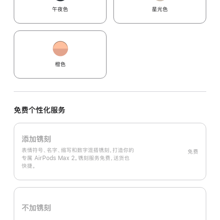
午夜色
星光色
橙色
免费个性化服务
添加镌刻
表情符号、名字、缩写和数字混搭镌刻，打造你的
免费
专属 AirPods Max 2。镌刻服务免费，送货也
快捷。
不加镌刻