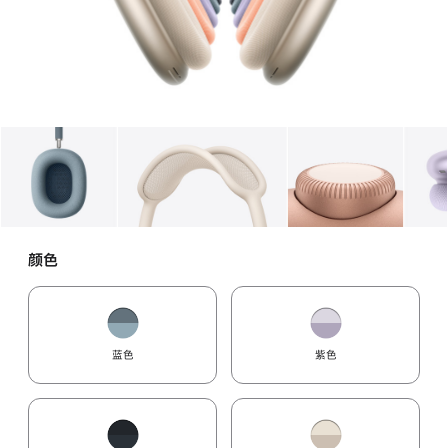
图库
图像
1
图库
图像
2
图库
图像
3
颜色
蓝色
紫色