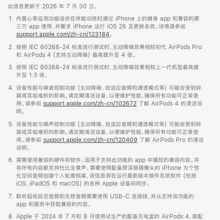
此信息更新于 2026 年 7 月 30 日。
内置心率监测功能适合在体能训练时通过 iPhone 上的健身 app 和兼容的第
三方 app 使用，并要求 iPhone 运行 iOS 26 及更新系统。详情请参阅
support.apple.com/zh-cn/123184
。
按照 IEC 60268-24 标准进行测试时，主动降噪效果相较初代 AirPods Pro
和 AirPods 4 (支持主动降噪) 最高提升至 4 倍。
按照 IEC 60268-24 标准进行测试时，主动降噪效果相较上一代机型最高提
升至 1.5 倍。
设备性能与噪音控制功能 (主动降噪、自适应音频和通透模式等) 可能会受到碎
屑或耳垢堆积的影响。请定期清洁设备，以便维护性能，确保所有功能可正常使
用。请参阅
support.apple.com/zh-cn/102672
了解 AirPods 4 的清洁说
明。
设备性能与噪声控制功能 (主动降噪、自适应音频和通透模式等) 可能会受到碎
屑或耳垢堆积的影响。请定期清洁设备，以便维护性能，确保所有功能可正常使
用。请参阅
support.apple.com/zh-cn/120409
了解 AirPods Pro 的清洁
说明。
需要使用兼容的硬件和软件。适用于支持此功能的 app 中播放的兼容内容。并
非所有内容都支持杜比全景声。需要使用配备原深感摄像头的 iPhone 为个性
化空间音频创建个人轮廓档案，该信息将在运行最新版本操作系统软件 (包括
iOS、iPadOS 和 macOS) 的各种 Apple 设备间同步。
聆听超低延迟音频和无损音频需要使用 USB-C 连接线，并从支持该功能的
app 和服务中获取兼容的内容。
Apple 于 2024 年 7 月和 8 月使用试生产的配备充电盒的 AirPods 4，搭配