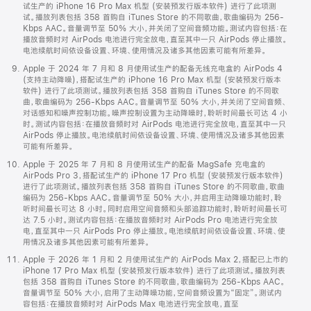
试生产的 iPhone 16 Pro Max 机型 (安装预发行版本软件) 进行了此项测
试。播放列表包括 358 首购自 iTunes Store 的不同歌曲，歌曲编码为 256-
Kbps AAC。音量调节至 50% 大小，并关闭了空间音频功能。测试内容包括：在
播放音频时对 AirPods 电池进行完全放电，直至其中一只 AirPods 停止播放。
电池续航时间依设备设置、环境、使用情况及诸多其他因素可能有所差异。
Apple 于 2024 年 7 月和 8 月使用试生产的配备无线充电盒的 AirPods 4
(支持主动降噪)，搭配试生产的 iPhone 16 Pro Max 机型 (安装预发行版本
软件) 进行了此项测试。播放列表包括 358 首购自 iTunes Store 的不同歌
曲，歌曲编码为 256-Kbps AAC。音量调节至 50% 大小，并关闭了空间音频、
对话感知和噪声控制功能。噪声控制设置为主动降噪时，聆听时间最长可达 4 小
时。测试内容包括：在播放音频时对 AirPods 电池进行完全放电，直至其中一只
AirPods 停止播放。电池续航时间依设备设置、环境、使用情况及诸多其他因素
可能有所差异。
Apple 于 2025 年 7 月和 8 月使用试生产的配备 MagSafe 充电盒的
AirPods Pro 3，搭配试生产的 iPhone 17 Pro 机型 (安装预发行版本软件)
进行了此项测试。播放列表包括 358 首购自 iTunes Store 的不同歌曲，歌曲
编码为 256-Kbps AAC。音量调节至 50% 大小，并启用主动降噪功能时，聆
听时间最长可达 8 小时。同时启用空间音频和头部追踪功能时，聆听时间最长可
达 7.5 小时。测试内容包括：在播放音频时对 AirPods Pro 电池进行完全放
电，直至其中一只 AirPods Pro 停止播放。电池续航时间依设备设置、环境、使
用情况及诸多其他因素可能有所差异。
Apple 于 2026 年 1 月和 2 月使用试生产的 AirPods Max 2，搭配已上市的
iPhone 17 Pro Max 机型 (安装预发行版本软件) 进行了此项测试。播放列表
包括 358 首购自 iTunes Store 的不同歌曲，歌曲编码为 256-Kbps AAC。
音量调节至 50% 大小，启用了主动降噪功能，空间音频设置为“固定”。测试内
容包括：在播放音频时对 AirPods Max 电池进行完全放电，直至