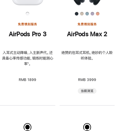
免费镌刻服务
免费镌刻服务
AirPods Pro 3
AirPods Max 2
入耳式主动降噪，入主新声代。还
绝赞的包耳式耳机，绝妙的个人聆
具备心率传感功能，锻炼时能测心
听体验。
率
脚
¹。
注
RMB 1899
RMB 3999
当前浏览