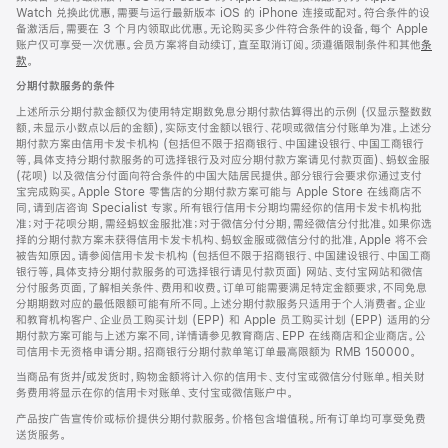
Watch 兑换此优惠，需要与运行最新版本 iOS 的 iPhone 连接或配对。符合条件的设
备激活后，需要在 3 个月内领取此优惠。无论购买多少件符合条件的设备，每个 Apple
账户仅可享受一次优惠。会员方案将自动续订，直至取消订阅。须遵循限制条件和其他
条
款
。
(在
新
分期付款服务的条件
窗
口
上述所示分期付款金额仅为使用特定期数免息分期付款估算得出的示例 (仅显示整数数
中
额，未显示小数点以后的金额)，实际支付金额以银行、花呗或微信分付账单为准。上述分
打
期付款方案由信用卡发卡机构 (包括但不限于招商银行、中国建设银行、中国工商银行
开)
等，具体支持分期付款服务的可选择银行及对应分期付款方案请见付款页面)、蚂蚁金服
(花呗) 以及微信分付面向符合条件的中国大陆居民提供。部分银行会要求你通过支付
宝完成购买。Apple Store 零售店的分期付款方案可能与 Apple Store 在线商店不
同，请到店咨询 Specialist 专家。所有银行信用卡分期均需经你的信用卡发卡机构批
准；对于花呗分期，需经蚂蚁金服批准；对于微信分付分期，需经微信分付批准。如果你选
择的分期付款方案未获得信用卡发卡机构、蚂蚁金服或微信分付的批准，Apple 将不会
被告知原因。请参阅信用卡发卡机构 (包括但不限于招商银行、中国建设银行、中国工商
银行等，具体支持分期付款服务的可选择银行请见付款页面) 网站、支付宝网站和微信
分付服务页面，了解相关条件、费用和收费。订单可能需要满足特定金额要求，不同免息
分期期数对应的最低限额可能有所不同。上述分期付款服务只适用于个人消费者。企业
和教育机构客户、企业员工购买计划 (EPP) 和 Apple 员工购买计划 (EPP) 适用的分
期付款方案可能与上述方案不同，详情请参见教育商店、EPP 在线商店和企业商店。公
司信用卡无资格申请分期。招商银行分期付款单笔订单最高限额为 RMB 150000。
当商品有货并/或发货时，购物金额将计入你的信用卡、支付宝或微信分付账单。相关财
务费用将显示在你的信用卡对账单、支付宝或微信账户中。
产品按广告宣传价或标价提供分期付款服务。价格包含增值税。所有订单均可享受免费
送货服务。