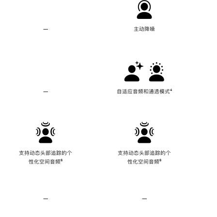
—
不
主动降噪
支
持
主
动
降
噪
—
不
自适应音频和通透模式
脚
⁴
支
注
持
自
适
应
音
频
支持动态头部追踪的个
支持动态头部追踪的个
和
性化空间音频
脚
⁶
性化空间音频
脚
⁶
通
注
注
透
模
式
—
不
—
不
支
支
持
持