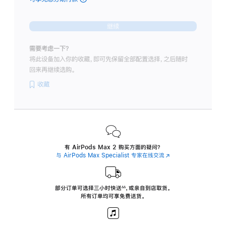
-
紫
继续
色
purple
需要考虑一下？
的
将此设备加入你的收藏，即可先保留全部配置选择，之后随时
分
回来再继续选购。
期
付
收藏
款
选
项)
有 AirPods Max 2 购买方面的疑问？
与 AirPods Max Specialist 专家在线交流
(在
新
窗
口
中
部分订单可选择三小时
快送
，
或亲自到店取货。
∆∆
 ${translate.store.a11y.footnote} 
打
所有订单均可享免费送货。
开)