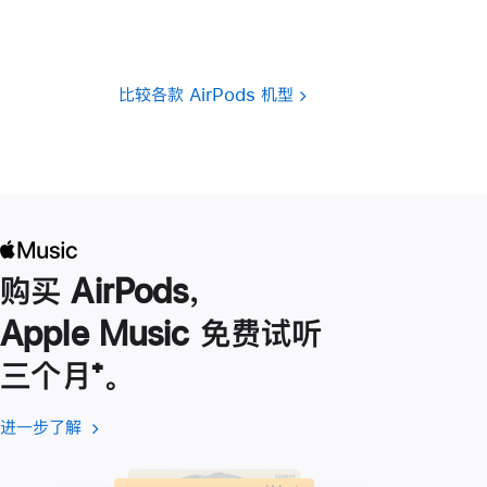
注
注
比较各款 AirPods 机型
购买 AirPods，
Apple Music 免费试听
三个月
脚
⁺。
注
进一步了解
进
(在
一
新
步
窗