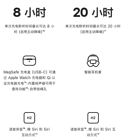
8 小时
20 小时
单次充电聆听时间最长可达 8 小
单次充电聆听时间最长可达 20 小时
时 (启用主动降噪)
脚
¹⁰
(启用主动降噪)
脚
¹¹
注
注
MagSafe 充电盒 (USB-C) 可通
智能耳机套
过 Apple Watch 充电器和 Qi 认
证充电器充电
脚
¹⁴；内置扬声器可用于
查找功能
注
脚
¹⁵；自带挂绳孔
注
语音突显
脚
¹⁶、嘿 Siri 和 Siri
语音突显
脚
¹⁶、嘿 Siri 和 Siri 互
互动方式
注
脚
¹⁷
注
动方式
脚
¹⁷