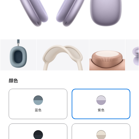
图库
图像
1
图库
图像
2
图库
图像
3
颜色
蓝色
紫色