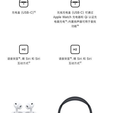
充电盒 (USB-C)
脚
¹²
无线充电盒 (USB‑C) 可通过
注
Apple Watch 充电器和 Qi 认证充
电器充电
脚
¹³；内置扬声器可用于查找
注
功能
脚
¹⁵
注
语音突显
脚
¹⁶、嘿 Siri 和 Siri
语音突显
脚
¹⁶、嘿 Siri 和 Siri
互动方式
注
脚
¹⁷
互动方式
注
脚
¹⁷
注
注