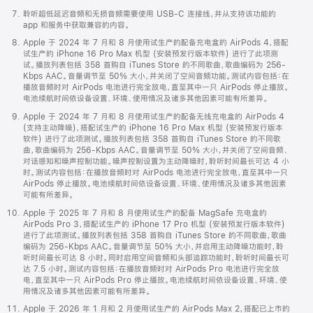
聆听超低延迟音频和无损音频需要使用 USB-C 连接线，并从支持该功能的
app 和服务中获取兼容的内容。
Apple 于 2024 年 7 月和 8 月使用试生产的配备充电盒的 AirPods 4，搭配
试生产的 iPhone 16 Pro Max 机型 (安装预发行版本软件) 进行了此项测
试。播放列表包括 358 首购自 iTunes Store 的不同歌曲，歌曲编码为 256-
Kbps AAC。音量调节至 50% 大小，并关闭了空间音频功能。测试内容包括：在
播放音频时对 AirPods 电池进行完全放电，直至其中一只 AirPods 停止播放。
电池续航时间依设备设置、环境、使用情况及诸多其他因素可能有所差异。
Apple 于 2024 年 7 月和 8 月使用试生产的配备无线充电盒的 AirPods 4
(支持主动降噪)，搭配试生产的 iPhone 16 Pro Max 机型 (安装预发行版本
软件) 进行了此项测试。播放列表包括 358 首购自 iTunes Store 的不同歌
曲，歌曲编码为 256-Kbps AAC。音量调节至 50% 大小，并关闭了空间音频、
对话感知和噪声控制功能。噪声控制设置为主动降噪时，聆听时间最长可达 4 小
时。测试内容包括：在播放音频时对 AirPods 电池进行完全放电，直至其中一只
AirPods 停止播放。电池续航时间依设备设置、环境、使用情况及诸多其他因素
可能有所差异。
Apple 于 2025 年 7 月和 8 月使用试生产的配备 MagSafe 充电盒的
AirPods Pro 3，搭配试生产的 iPhone 17 Pro 机型 (安装预发行版本软件)
进行了此项测试。播放列表包括 358 首购自 iTunes Store 的不同歌曲，歌曲
编码为 256-Kbps AAC。音量调节至 50% 大小，并启用主动降噪功能时，聆
听时间最长可达 8 小时。同时启用空间音频和头部追踪功能时，聆听时间最长可
达 7.5 小时。测试内容包括：在播放音频时对 AirPods Pro 电池进行完全放
电，直至其中一只 AirPods Pro 停止播放。电池续航时间依设备设置、环境、使
用情况及诸多其他因素可能有所差异。
Apple 于 2026 年 1 月和 2 月使用试生产的 AirPods Max 2，搭配已上市的