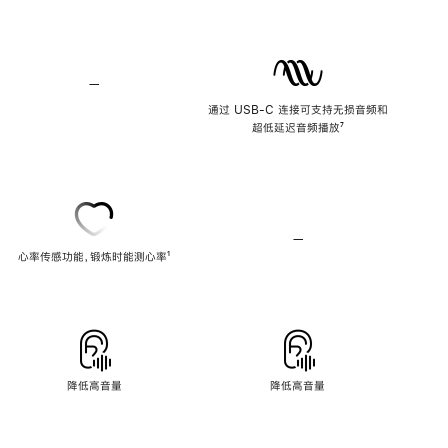
—
不
支
通过 USB-C 连接可支持无损音频和
持
超低延迟音频播放
脚
⁷
无
注
损
音
频
—
不
心率传感功能，锻炼时能测心率
脚
¹
支
注
持
心
率
传
感
功
能
降低高音量
降低高音量