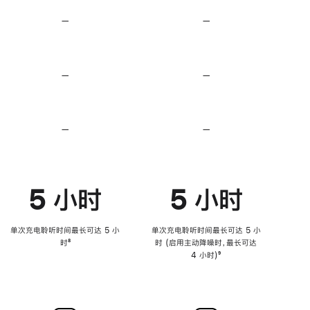
模
式
—
不
—
不
支
支
持
持
无
无
损
损
—
不
—
不
音
音
支
支
频
频
持
持
心
心
率
率
—
不
—
不
传
传
支
支
感
感
持
持
功
功
降
降
能
能
低
低
5 小时
5 小时
高
高
音
音
量
量
功
功
单次充电聆听时间最长可达 5 小
单次充电聆听时间最长可达 5 小
能
能
时
脚
⁸
时 (启用主动降噪时，最长可达
注
4 小时)
脚
⁹
注