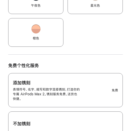
午夜色
星光色
橙色
免费个性化服务
添加镌刻
表情符号、名字、缩写和数字混搭镌刻，打造你的
免费
专属 AirPods Max 2。镌刻服务免费，送货也
快捷。
不加镌刻