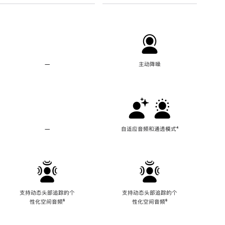
—
不
主动降噪
支
持
主
动
降
噪
—
不
自适应音频和通透模式
脚
⁴
支
注
持
自
适
应
音
频
支持动态头部追踪的个
支持动态头部追踪的个
和
性化空间音频
脚
⁶
性化空间音频
脚
⁶
通
注
注
透