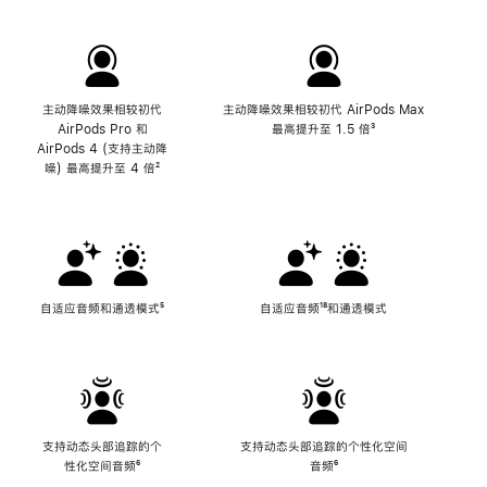
主动降噪效果相较初代
主动降噪效果相较初代 AirPods Max
AirPods Pro 和
最高提升至 1.5 倍
脚
³
AirPods 4 (支持主动降
注
噪) 最高提升至 4 倍
脚
²
注
自适应音频和通透模式
脚
⁵
自适应音频
脚
¹⁸和通透模式
注
注
支持动态头部追踪的个
支持动态头部追踪的个性化空间
性化空间音频
脚
⁶
音频
脚
⁶
注
注