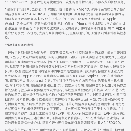
** AppleCare+ 服务计划可为使用过程中发生的意外损坏提供不限次数的保修服务。
⁺ 仅限新订阅用户。免费试用期结束后，每月收费为 RMB 12。优惠仅面向购买符合条件
的新设备的 Apple Music 新订阅用户限时提供。要兑换此优惠，需要将符合条件的音
频设备与运行最新版本 iOS 或 iPadOS 的 Apple 设备连接或配对。为 Apple
Watch 兑换此优惠，需要与运行最新版本 iOS 的 iPhone 连接或配对。符合条件的设
备激活后，需要在 3 个月内领取此优惠。无论购买多少件符合条件的设备，每个 Apple
账户仅可享受一次优惠。会员方案将自动续订，直至取消订阅。须遵循限制条件和其他
条
款
。
(在
新
分期付款服务的条件
窗
口
上述所示分期付款金额仅为使用特定期数免息分期付款估算得出的示例 (仅显示整数数
中
额，未显示小数点以后的金额)，实际支付金额以银行、花呗或微信分付账单为准。上述分
打
期付款方案由信用卡发卡机构 (包括但不限于招商银行、中国建设银行、中国工商银行
开)
等，具体支持分期付款服务的可选择银行及对应分期付款方案请见付款页面)、蚂蚁金服
(花呗) 以及微信分付面向符合条件的中国大陆居民提供。部分银行会要求你通过支付
宝完成购买。Apple Store 零售店的分期付款方案可能与 Apple Store 在线商店不
同，请到店咨询 Specialist 专家。所有银行信用卡分期均需经你的信用卡发卡机构批
准；对于花呗分期，需经蚂蚁金服批准；对于微信分付分期，需经微信分付批准。如果你选
择的分期付款方案未获得信用卡发卡机构、蚂蚁金服或微信分付的批准，Apple 将不会
被告知原因。请参阅信用卡发卡机构 (包括但不限于招商银行、中国建设银行、中国工商
银行等，具体支持分期付款服务的可选择银行请见付款页面) 网站、支付宝网站和微信
分付服务页面，了解相关条件、费用和收费。订单可能需要满足特定金额要求，不同免息
分期期数对应的最低限额可能有所不同。上述分期付款服务只适用于个人消费者。企业
和教育机构客户、企业员工购买计划 (EPP) 和 Apple 员工购买计划 (EPP) 适用的分
期付款方案可能与上述方案不同，详情请参见教育商店、EPP 在线商店和企业商店。公
司信用卡无资格申请分期。招商银行分期付款单笔订单最高限额为 RMB 150000。
当商品有货并/或发货时，购物金额将计入你的信用卡、支付宝或微信分付账单。相关财