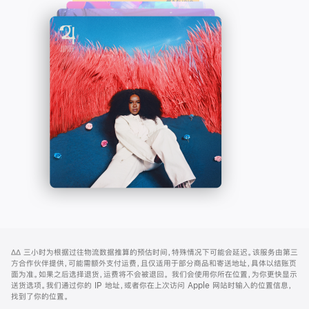
了
口
解
中
-
打
Apple
开)
Music
网
脚
∆∆
三小时为根据过往物流数据推算的预估时间，特殊情况下可能会延迟。该服务由第三
注
页
方合作伙伴提供，可能需额外支付运费，且仅适用于部分商品和寄送地址，具体以结账页
页
面为准。如果之后选择退货，运费将不会被退回。
我们会使用你所在位置，为你更快显示
送货选项。我们通过你的 IP 地址，或者你在上次访问 Apple 网站时输入的位置信息，
脚
找到了你的位置。