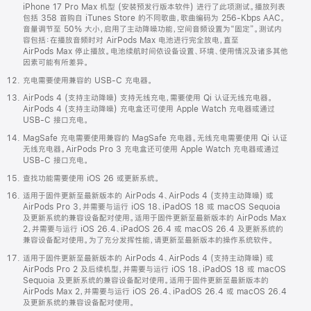
iPhone 17 Pro Max 机型 (安装预发行版本软件) 进行了此项测试。播放列表
包括 358 首购自 iTunes Store 的不同歌曲，歌曲编码为 256-Kbps AAC。
音量调节至 50% 大小，启用了主动降噪功能，空间音频设置为“固定”。测试内
容包括：在播放音频时对 AirPods Max 电池进行完全放电，直至
AirPods Max 停止播放。电池续航时间依设备设置、环境、使用情况及诸多其他
因素可能有所差异。
充电需要使用兼容的 USB-C 充电器。
AirPods 4 (支持主动降噪) 支持无线充电，需要使用 Qi 认证无线充电器。
AirPods 4 (支持主动降噪) 充电盒还可使用 Apple Watch 充电器或通过
USB-C 接口充电。
MagSafe 充电需要使用兼容的 MagSafe 充电器。无线充电需要使用 Qi 认证
无线充电器。AirPods Pro 3 充电盒还可使用 Apple Watch 充电器或通过
USB-C 接口充电。
查找功能需要使用 iOS 26 或更新系统。
适用于固件更新至最新版本的 AirPods 4、AirPods 4 (支持主动降噪) 或
AirPods Pro 3，并需要与运行 iOS 18、iPadOS 18 或 macOS Sequoia
及更新系统的兼容设备配对使用。适用于固件更新至最新版本的 AirPods Max
2，并需要与运行 iOS 26.4、iPadOS 26.4 或 macOS 26.4 及更新系统的
兼容设备配对使用。为了充分发挥性能，请更新至最新版本的操作系统软件。
适用于固件更新至最新版本的 AirPods 4、AirPods 4 (支持主动降噪) 或
AirPods Pro 2 及后续机型，并需要与运行 iOS 18、iPadOS 18 或 macOS
Sequoia 及更新系统的兼容设备配对使用。适用于固件更新至最新版本的
AirPods Max 2，并需要与运行 iOS 26.4、iPadOS 26.4 或 macOS 26.4
及更新系统的兼容设备配对使用。