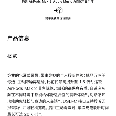
购买 AirPods Max 2，Apple Music 免费试听三个月
‍脚
‍⁺
注
简单免费的退货服务
产品信息
概览
绝赞的包耳式耳机，带来绝妙的个人聆听体验；靓丽五色任
你选；主动降噪再进阶，比前代最高提升至 1.5 倍
脚
³。这款
AirPods Max 2 具备惊艳、细腻的高保真音质。自适应音
注
频在不同环境中都能给你舒适合宜的聆听体验
脚
¹⁹。对话感知
功能助你轻松与身边的人交谈
脚
¹⁹。USB-C 接口支持聆听无
注
损音频
脚
⁷，并可轻松充电。启用主动降噪时，单次充电聆听时间
注
最长可达 20 小时
注
脚
¹¹。