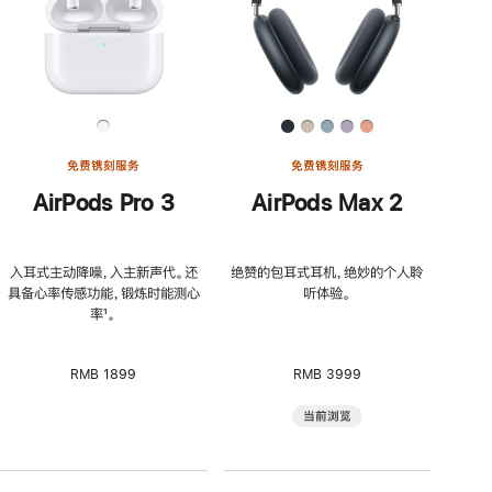
免费镌刻服务
免费镌刻服务
AirPods Pro 3
AirPods Max 2
入耳式主动降噪，入主新声代。还
绝赞的包耳式耳机，绝妙的个人聆
具备心率传感功能，锻炼时能测心
听体验。
率
脚
¹。
注
RMB 1899
RMB 3999
当前浏览