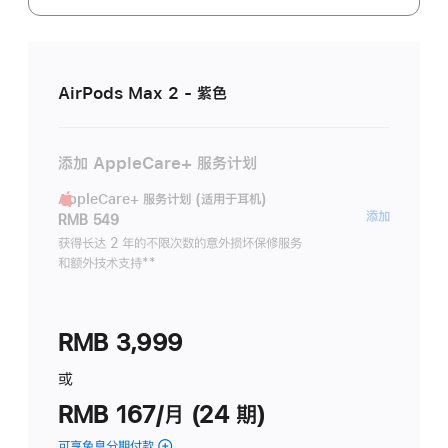
AirPods Max 2 - 紫色
添加 AppleCare+ 服务计划
AppleCare+ 服务计划 (适用于耳机)
AppleC
添加
RMB 549
服
获得长达 2 年的不限次数的意外损坏保修服务
和额外技术支持
脚
**
务
注
计
划
RMB 3,999
(适
用
或
于
RMB 167/月 (24 期)
耳
机)
可享免息分期付款
(AirPods Max 2