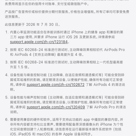
务费用将显示在你的信用卡对账单、支付宝或微信账户中。
产品按广告宣传价或标价提供分期付款服务。价格包含增值税。所有订单均可享受免费
送货服务。
此信息更新于 2026 年 7 月 30 日。
内置心率监测功能适合在体能训练时通过 iPhone 上的健身 app 和兼容的第
三方 app 使用，并要求 iPhone 运行 iOS 26 及更新系统。详情请参阅
support.apple.com/zh-cn/123184
。
按照 IEC 60268-24 标准进行测试时，主动降噪效果相较初代 AirPods Pro
和 AirPods 4 (支持主动降噪) 最高提升至 4 倍。
按照 IEC 60268-24 标准进行测试时，主动降噪效果相较上一代机型最高提
升至 1.5 倍。
设备性能与噪音控制功能 (主动降噪、自适应音频和通透模式等) 可能会受到碎
屑或耳垢堆积的影响。请定期清洁设备，以便维护性能，确保所有功能可正常使
用。请参阅
support.apple.com/zh-cn/102672
了解 AirPods 4 的清洁说
明。
设备性能与噪声控制功能 (主动降噪、自适应音频和通透模式等) 可能会受到碎
屑或耳垢堆积的影响。请定期清洁设备，以便维护性能，确保所有功能可正常使
用。请参阅
support.apple.com/zh-cn/120409
了解 AirPods Pro 的清洁
说明。
需要使用兼容的硬件和软件。适用于支持此功能的 app 中播放的兼容内容。并
非所有内容都支持杜比全景声。需要使用配备原深感摄像头的 iPhone 为个性
化空间音频创建个人轮廓档案，该信息将在运行最新版本操作系统软件 (包括
iOS、iPadOS 和 macOS) 的各种 Apple 设备间同步。