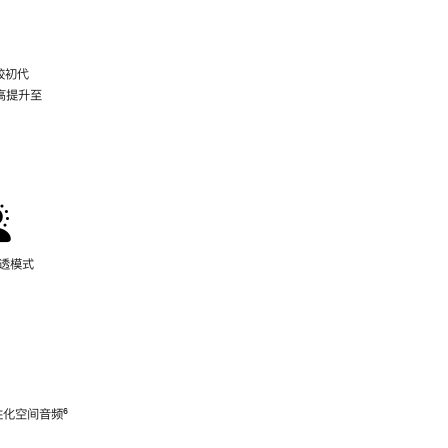
较初代
最高提升至
脚
注
通透模式
性化空间音频
脚
⁶
注