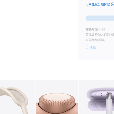
可享免息分期付款
(A
-
蓝
色
bl
需要考虑一下？
的
将此设备加入你的收
分
来再继续选购。
期
付
收藏
款
选
项
图库
图像
2
图库
图像
3
图