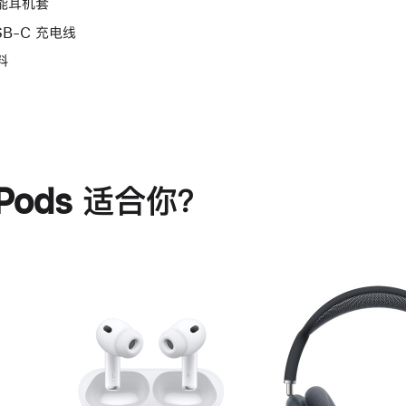
能耳机套
SB-C 充电线
料
rPods 适合你？