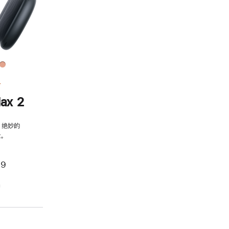
务
ax 2
，绝妙的
。
99