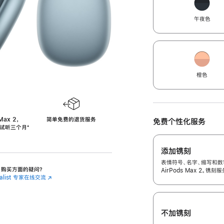
午夜色
橙色
Max 2，
简单免费的退货服务
免费个性化服务
免费试听三个月
‍脚
‍⁺
注
添加镌刻
表情符号、名字、缩写和数
 2 购买方面的疑问？
AirPods Max 2。镌
cialist 专家在线交流
(在
新
窗
口
中
不加镌刻
打