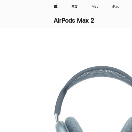
Apple
商店
Mac
iPad
AirPods Max 2
购
买
AirPods Max 2