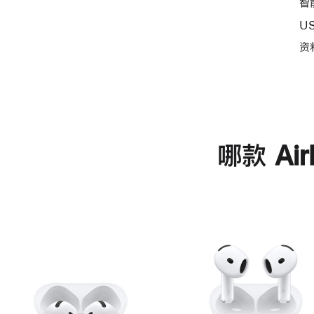
智
U
资
哪款 Ai