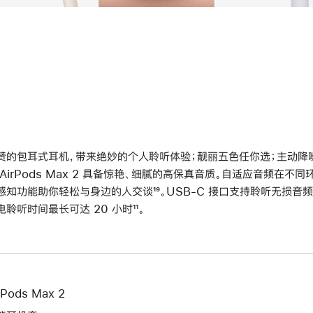
赞的包耳式耳机，带来绝妙的个人聆听体验；靓丽五色任你选；主动降噪再
 AirPods Max 2 具备惊艳、细腻的高保真音质。自适应音频在
感知功能助你轻松与身边的人交谈
脚
¹⁹。USB-C 接口支持聆听无损音频
电聆听时间最长可达 20 小时
脚
¹¹。
注
注
rPods Max 2