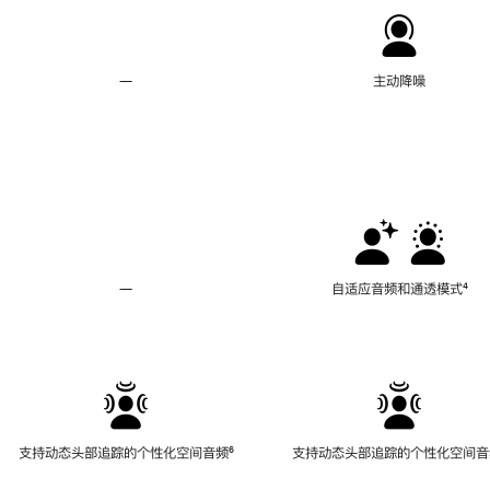
—
不
主动降噪
支
持
主
动
降
噪
—
不
自适应音频和通透模式
脚
⁴
支
注
持
自
适
应
音
频
支持动态头部追踪的个性化空间音频
脚
⁶
支持动态头部追踪的个性化空间音
和
注