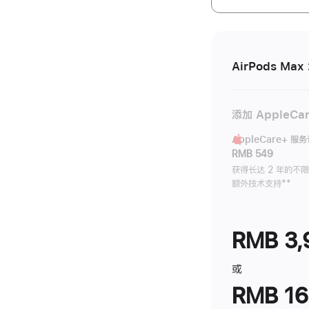
开)
AirPods Max
添加 AppleCa
AppleCare+ 服
RMB 549
获得长达 2 年的不
额外技术支持
脚
**
注
RMB 3,
或
RMB 16