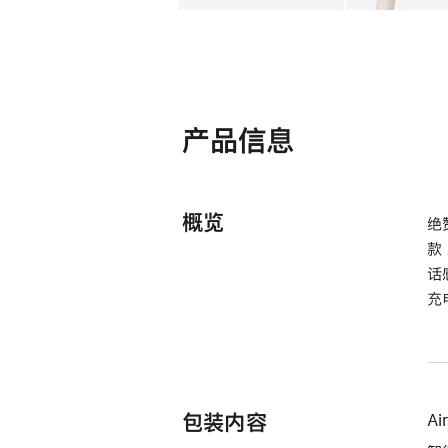
产品信息
概览
绝
款
话
充
包装内容
Ai