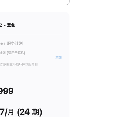
 2 - 蓝色
re+ 服务计划
务计划 (适用于耳机)
AppleCare+
添加
服
限次数的意外损坏保修服务和
务
计
划
999
(适
用
于
耳
7/月 (24 期)
机)