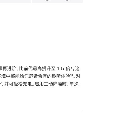
进阶，比前代最高提升至 1.5 倍
脚
³。这
不同环境中都能给你舒适合宜的聆听体验
脚
¹⁹。对
注
脚
⁷，并可轻松充电。启用主动降噪时，单次
注
注