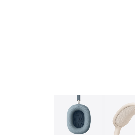
图库
图像
1