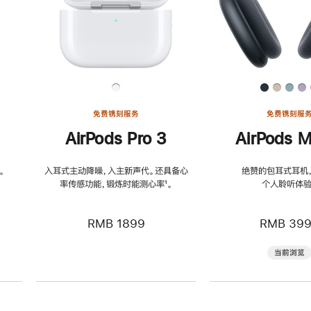
免费镌刻服务
免费镌刻服
AirPods Pro 3
AirPods M
。
入耳式主动降噪，入主新声代。还具备心
绝赞的包耳式耳机
率传感功能，锻炼时能测心率
脚
¹。
个人聆听体验
注
RMB 1899
RMB 39
当前浏览