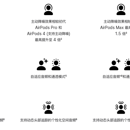
主动降噪效果相较初代
主动降噪效果相
AirPods Pro 和
AirPods Max 
AirPods 4 (支持主动降噪)
1.5 倍
³
最高提升至 4 倍
脚
²
注
自适应音频和通透模式
脚
⁵
自适应音频
脚
¹⁸和
注
注
频
脚
⁶
支持动态头部追踪的个性化空间音频
脚
⁶
支持动态头部追踪的个
注
注