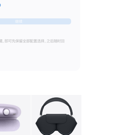
irPods Max 2
继续
ue
藏，即可先保留全部配置选择，之后随时回
)
库
图像
4
图库
图像
5