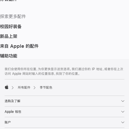
探索更多配件
校园好装备
新品上架
来自 Apple 的配件
辅助功能
网
脚
我们会使用你所在位置，为你更快显示送货选项。我们通过你的 IP 地址，或者你在上次
注
页
访问 Apple 网站时输入的位置信息，找到了你的位置。
页
脚
所有配件
季节配色
Apple
选购及了解
Apple 钱包
账户