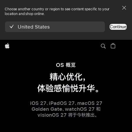
Choose another country or region to see content specific to your
location and shop online.
United States
Continue
Apple
OS 概览
精心优化
，
体验感愉悦升华
。
iOS 27、iPadOS 27、macOS 27
Golden Gate、watchOS 27 和
visionOS 27 将于今秋推出
。