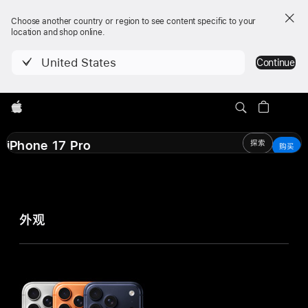
Choose another country or region to see content specific to your
location and shop online.
United States
Continue
Apple
iPhone 17 Pro
iPhone 17 Pro
探索
购买
购买
当前浏览
RMB 8999 起或
iPhone 17 Pro
RMB 375/月 (24 期) 起
*
iPhone
iPhone
外观
技
17 Pro
17 Pro Max
术
规
格