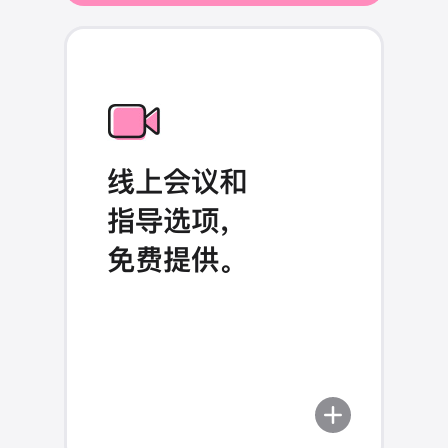
了
解
领
导
能
力
再
线上会议和
上
指导
选项，
一
层。
免费提供。
进
一