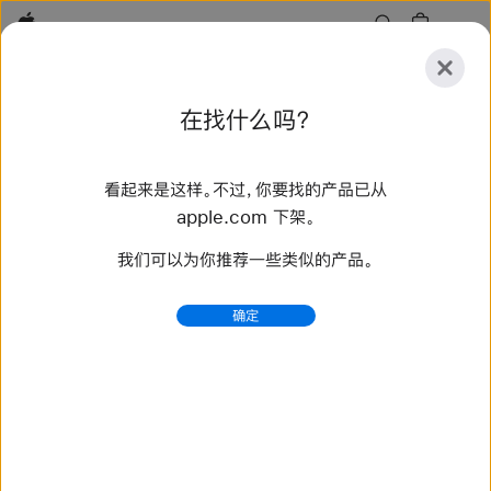
Apple
探
在找什么吗？
索
提
重
交
置
看起来是这样。不过，你要找的产品已从
探索
配件
支持
查找零售店
apple.com 下架。
我们可以为你推荐一些类似的产品。
抱歉，没有找到匹配的搜索结果。
尝试重
确定
新搜索或使用我们的建议。
产品及配件查询