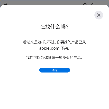
Apple
探
在找什么吗？
索
提
重
交
置
看起来是这样。不过，你要找的产品已从
探索
配件
支持
查找零售店
apple.com 下架。
我们可以为你推荐一些类似的产品。
找到 1 个结果
确定
Legal - AppleCare+ - Apple
计划 适用于 iPad 的 AppleCare+ 服务计划 适用于
iPhone 的 AppleCare+ 服务计划 适用于 iPod 的
AppleCare+ 服务计划 适用于 耳机 的 AppleCare+ 服
务计划 消费者权利对本计划的影响 中华人民共和国消费者
须知：本计划中规定的权利是对您根据《移动电话...
https://www.apple.com.cn/legal/sales-