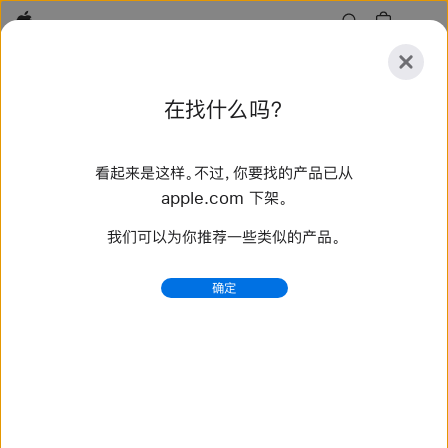
Apple
探
在找什么吗？
索
提
重
交
置
看起来是这样。不过，你要找的产品已从
探索
配件
支持
查找零售店
apple.com 下架。
我们可以为你推荐一些类似的产品。
找到 2 个结果
确定
Legal - AppleCare+ for Mac - Apple
最新计划，请访问 AppleCare+ 服务计划条款和条件 。 适
用于 Mac 的 AppleCare+ 服务计划 适用于 Apple 显示
器的 AppleCare+ 服务计划 消费者权利对本计划的影响
中华人民共和国消费者须知：本计划中规定的权利是对您根
据《微型计算机商品修理更换退货责任规定》及其他适用消
费者...