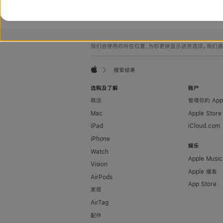
网
脚
我们会使用你所在位置，为你更快显示送货选项。我们通过你
注
页
页
搜索结果
脚
Apple
选购及了解
账户
商店
管理你的 App
Mac
Apple Stor
iPad
iCloud.com
iPhone
娱乐
Watch
Apple Music
Vision
Apple 播客
AirPods
App Store
家居
AirTag
配件