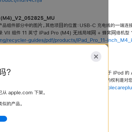
ro (M4)_V2_052825_MU
产品组件部分中的图⽚。其他项⽬的位置：USB-C 充电线的⼀端连
II 组件 11 英⼨ iPad Pro (M4) ⽆线局域⽹ + 蜂窝⽹络机型 13 英
ing/recycler-guides/pdf/products/iPad_Pro_11-inch_M4_
_Simplified.pdf
吗？
服务计划 适用于 iPhone 的 AppleCare+ 服务计划 适用于 iPod 
利对本计划的影响 中华人民共和国消费者须知：本计划中规定的权利是对您
sales-support/applecare/applecareplus/docs/applecarepl
apple.com 下架。
类似的产品。