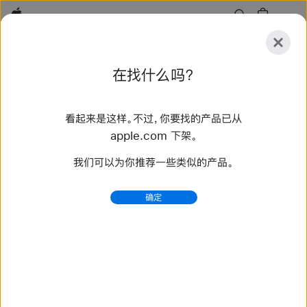
Apple
探
在找什么吗？
索
提
重
交
置
看起来是这样。不过，你要找的产品已从
探索
配件
支持
查找零售店
apple.com 下架。
我们可以为你推荐一些类似的产品。
找到 13 个结果
确定
iPhone 16 Pro Max - Beats 款 iPhone 保护壳 -
Beats 配件 - Apple (中国大陆)
从 Apple 选购 Beats 款 iPhone 保护壳。硬核保护你的
iPhone，尽显 Beats 鲜明型格。前往 apple.com.cn 在
线购买并享受免费送货服务。
https://www.apple.com.cn/shop/beats/accessorie
s/cases/iphone-16-pro-max