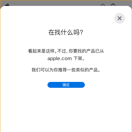
Apple
探
在找什么吗？
索
提
重
交
置
看起来是这样。不过，你要找的产品已从
探索
配件
支持
查找零售店
apple.com 下架。
我们可以为你推荐一些类似的产品。
找到 2 个结果
确定
Apple Watch Ultra 3 - Apple (中国大陆)
Apple Watch Ultra 3 专攻运动与户外挑战，实力过硬。配
备 49 毫米钛金属表壳，并内置 GPS + 蜂窝网络。
https://www.apple.com.cn/apple-watch-ultra-3/
Restricted Substance Specification Rev