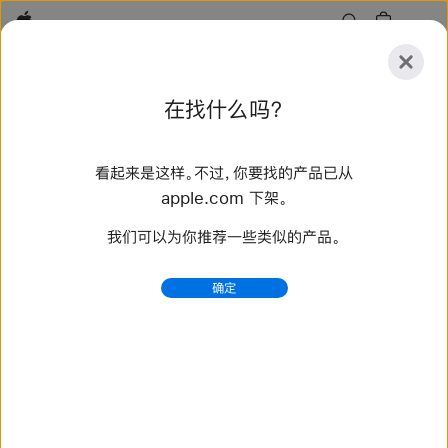
Apple
探
在找什么吗？
索
提
重
交
置
看起来是这样。不过，你要找的产品已从
探索
配件
支持
查找零售店
apple.com 下架。
我们可以为你推荐一些类似的产品。
找到 17 个结果
确定
iPad Pro - 技术规格 - Apple (中国大陆)
查看 iPad Pro 的完整技术规格，包括无线局域网机型和无
线局域网 ＋ 蜂窝网络机型的分辨率、尺寸、重量、电池续航
时间和存储容量。
https://www.apple.com.cn/ipad-pro/specs/