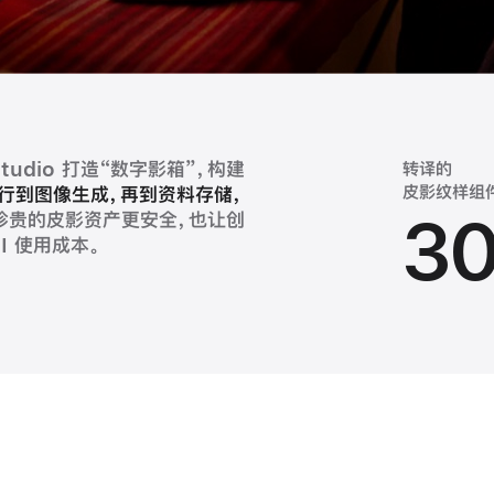
流，全面提升效率与服务品质。
睡眠，蓝盒子作为新模式开创
服务类 iPadOS app，已服务
tudio
打造“数字影箱”，构建
自定 app
转译的
换成 M
IT 运
1
3
性能提高
皮影纹样组
芯片的强劲性能，不仅大幅加速修
绝口。通过
S 几乎全员使用 Mac，其安全
行到图像生成，再到资料存储，
Apple 商务免费的
12
3
本。即使没有 IT 部门，管理
艺术细节，为用户带来高质量
珍贵的皮影资产更安全，也让创
需 IT 干预，新员工约 12 分钟
I 使用
、易管理，既为 IT 减负，也
d 实时查看产品可视化物料，与
管理设备与分发 app，
成本。
为百余名
倍