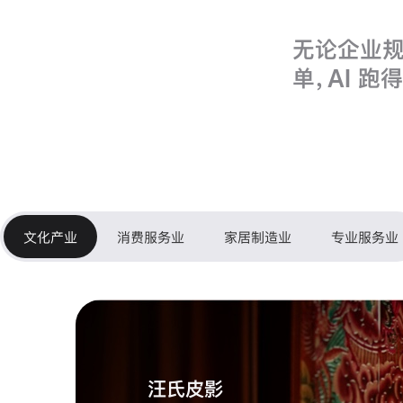
应
无论企业规
用
单，AI 
文化产业
消费服务业
家居制造业
专业服务业
汪氏皮影
海马体
蓝盒子