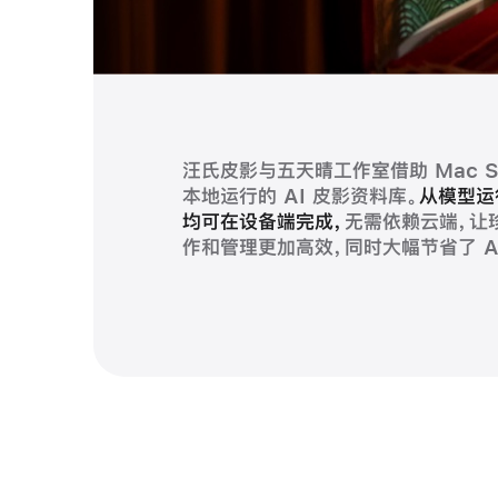
汪氏皮影与五天晴工作室借助
5600 台 Mac 融入海马体全工作
从打造一款床垫，到为百万家庭送去好
FLIPOS 用 Mac 开发的门店收银与
Mac S
本地运行的 AI 皮影资料库。
Mac 出众的色彩表现与 Apple 
者，其所有转用 Mac 的员工都赞不
超 8000 家新锐品牌门店。FLIPO
从模型运
均可在设备端完成，
图工作流，
内置设备管理，搭配“预设集”功能，
易管且高保值的特点，大幅降低了企业成
更让修图师有充裕时间打磨
无需依赖云端，让
无
作和管理更加高效，同时大幅节省了 A
的影像美学体验。此外，Mac 耐用、安全
即可自行完成设置；客服借助 iClou
人员也能
通过 Apple 商务，一站式
降低了总体拥有
品牌和电商部门无缝
员工提供必备
工具。
成本。
协作。