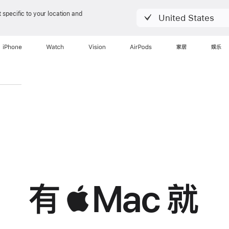
 specific to your location and
United States
iPhone
Watch
Vision
AirPods
家居
娱乐
Mac
就自带 AI