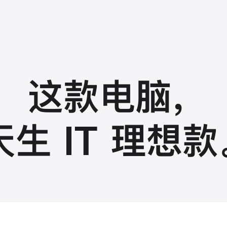
这款电脑
，
天生 IT 理想款