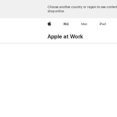
Choose another country or region to see content
shop online.
Apple
商店
Mac
iPad
Apple at Work
有
Mac
商
务