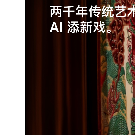
两千年传统艺
在美学与创新
换成 Mac，
AI 添新戏。
与 Mac 一拍
全员好评不是
FLIPOS
为 8000 家
没 IT？
没问题