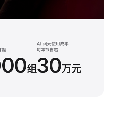
ac
维成本
图像处理中心
满意度
每年节省约
五年总体拥有成本
新员工从开箱
AI 词元使用
到开工仅需约
成本
节省约
00
3
60.5
12
件超
每月节省超
每年节省超
000
30000
30
万元
%
分钟
%
组
万元
小时