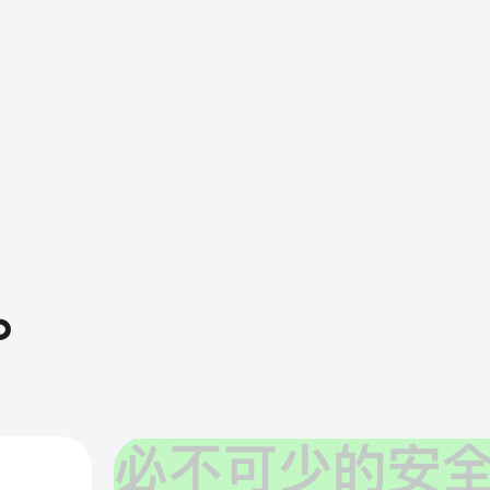
。
必不可少的
安全