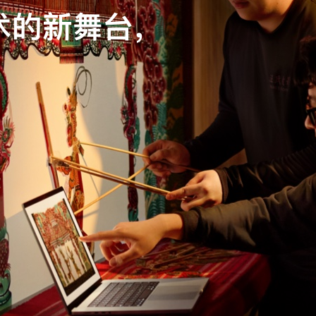
术的新舞台，
上，
即合。
梦。
门店开发系统，
。