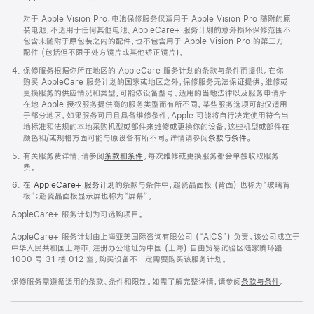
对于 Apple Vision Pro，电池保修服务仅适用于 Apple Vision Pro 随附的原
装电池，不适用于任何其他电池。AppleCare+ 服务计划的意外损坏保修范围不
包含未随附于原包装之内的配件，也不包含用于 Apple Vision Pro 的第三方
配件 (包括但不限于处方镜片或其他矫正镜片)。
保修服务根据你所在地区的 AppleCare 服务计划的条款与条件而提供。在你
购买 AppleCare 服务计划的国家或地区之外，保修服务无法保证提供。维修或
更换服务的供应情况和类型，可能依设备型号、适用的当地法律以及服务申请所
在地 Apple 授权服务提供商的服务类型而有所不同。某些服务选项可能仅适用
于部分地区。如果服务可用且具备维修条件，Apple 可能将自行决定使用符合当
地标准和法规的本地采购机型或部件来维修或更换你的设备，这些机型或部件在
颜色和/或规格方面可能与原设备有所不同。详情请参阅
条款与条件
。
有关服务费详情，请参阅
条款和条件
。每次维修或更换服务都会单独收取服务
费。
在
AppleCare+ 服务计划
的条款与条件中，超瓷晶面板 (背面) 也称为“玻璃背
板”；超瓷晶面板显示屏也称为“屏幕”。
AppleCare+ 服务计划为可选购项目。
AppleCare+ 服务计划由上海亚美国际咨询有限公司 (“AICS”) 负责。该公司成立于
中华人民共和国上海市，注册办公地址为中国 (上海) 自由贸易试验区陆家嘴环路
1000 号 31 楼 012 室。购买设备不一定需要购买该服务计划。
保修服务需遵循适用的条款、条件和限制。如需了解完整详情，请参阅
条款与条件
。