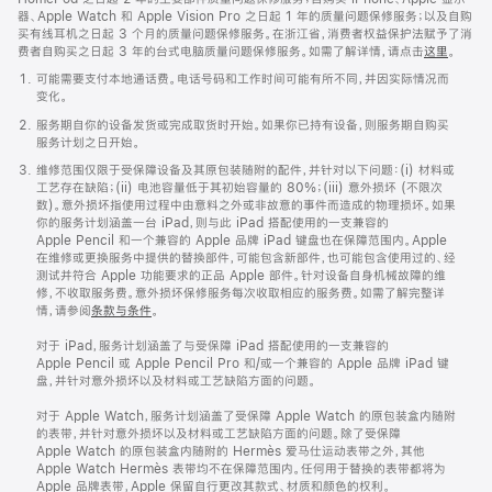
器、Apple Watch 和 Apple Vision Pro 之日起 1 年的质量问题保修服务；以及自购
买有线耳机之日起 3 个月的质量问题保修服务。在浙江省，消费者权益保护法赋予了消
费者自购买之日起 3 年的台式电脑质量问题保修服务。如需了解详情，请点击
这里
。
可能需要支付本地通话费。电话号码和工作时间可能有所不同，并因实际情况而
变化。
服务期自你的设备发货或完成取货时开始。如果你已持有设备，则服务期自购买
服务计划之日开始。
维修范围仅限于受保障设备及其原包装随附的配件，并针对以下问题：(i) 材料或
工艺存在缺陷；(ii) 电池容量低于其初始容量的 80%；(iii) 意外损坏 (不限次
数)。意外损坏指使用过程中由意料之外或非故意的事件而造成的物理损坏。如果
你的服务计划涵盖一台 iPad，则与此 iPad 搭配使用的一支兼容的
Apple Pencil 和一个兼容的 Apple 品牌 iPad 键盘也在保障范围内。Apple
在维修或更换服务中提供的替换部件，可能包含新部件，也可能包含使用过的、经
测试并符合 Apple 功能要求的正品 Apple 部件。针对设备自身机械故障的维
修，不收取服务费。意外损坏保修服务每次收取相应的服务费。如需了解完整详
情，请参阅
条款与条件
。
对于 iPad，服务计划涵盖了与受保障 iPad 搭配使用的一支兼容的
Apple Pencil 或 Apple Pencil Pro 和/或一个兼容的 Apple 品牌 iPad 键
盘，并针对意外损坏以及材料或工艺缺陷方面的问题。
对于 Apple Watch，服务计划涵盖了受保障 Apple Watch 的原包装盒内随附
的表带，并针对意外损坏以及材料或工艺缺陷方面的问题。除了受保障
Apple Watch 的原包装盒内随附的 Hermès 爱马仕运‍动表带之外，其他
Apple Watch Hermès 表带均不在保障范围内。任何用于替换的表带都将为
Apple 品牌表带，Apple 保留自行更改其款式、材质和颜色的权利。