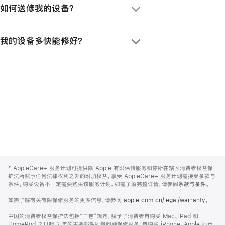
内，通过 iPhone、iPad 或 Mac 上的设
如何送修我的设备？
务计划，所享的意外损坏保修服务就涵盖了
置或系统设置 app，或致电
一支 Apple Pencil 和一个 Apple 品牌
400-666-8800
，来购买新的服务计划；
送修设备有不同方式。你可以携设备前往
iPad 键盘。受保障产品的包装盒内随附的
或在 60 天内，前往 Apple Store 零售店
我的设备多快能修好？
Apple Store 零售店，或 5000 多家
所有连接线及电源适配器，同样也在
进行购买。
Apple 授权服务提供商处。访问
AppleCare+ 服务计划的保障范围
之内。
这取决于你的产品和维修类型。在大多数的
support.apple.com/zh-cn/repair
、下
主要都市圈，我们提供适用于 iPhone 的
载
Apple 支持 app
或拨打
当日服务。进一步了解所有可用的服务选
400-666-8800
，都可获取维修服务。
项，请访问
support.apple.com/zh-
cn/repair
。
Apple
Footer
*
AppleCare+ 服务计划可提供除 Apple 有限保修服务和你所在辖区消费者权益保
护法所赋予任何法律权利之外的附加权益。享受 AppleCare+ 服务计划需接受条款与
条件。购买设备不一定需要购买该服务计划。如需了解完整详情，请参阅
条款与条件
。
如需了解有关有限保修服务的更多信息，请参阅
apple.com.cn/legal/warranty
。
中国的消费者权益保护法包括“三包”规定，赋予了消费者自购买 Mac、iPad 和
HomePod 之日起 2 年的主要部件质量问题保修服务；自购买 iPhone、Apple 显示