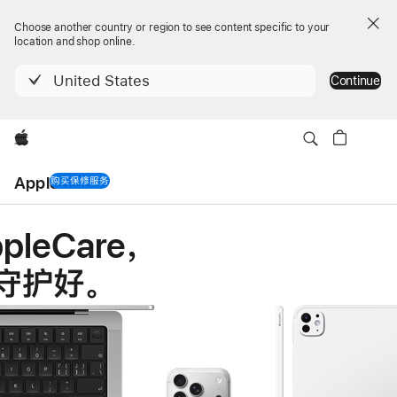
Choose another country or region to see content specific to your
location and shop online.
United States
Continue
Apple
AppleCare
购买保修服务
AppleCare
pleCare
，
守护好
。