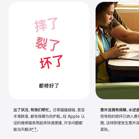
出了状况，有我们帮忙。
日常磕磕碰碰，甚至
意外泼溅有保障，水逆退
手滑跌落，都有保障为你护航。经 Apple 认
而导致的损坏已纳入意
证的维修服务用起来快速便捷，许多问题都
围，这样即使发生意外
能当天
解决
4
5
。
紧张。
、