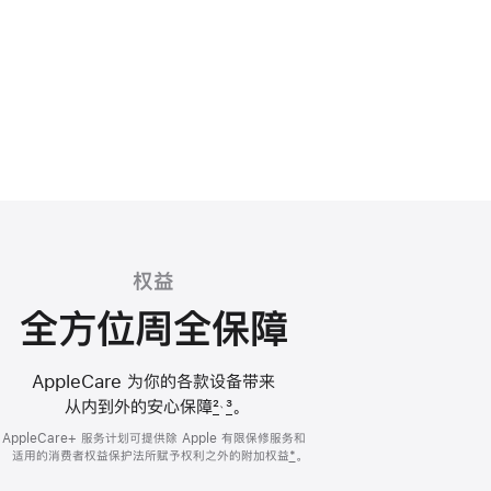
权益
全方位周全保障
AppleCare 为你的各款设备带来
从内到外的安心
保障
2
3
。
、
AppleCare+ 服务计划可提供除 Apple 有限保修服务和
适用的
消费者权益保护法所赋予权利之外的
附加权益
*
。