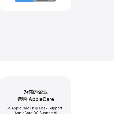
为你的企业
选购 AppleCare
从 AppleCare Help Desk Support、
AppleCare OS Support 到